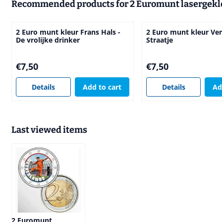
Recommended products for
2 Euromunt lasergek
2 Euro munt kleur Frans Hals -
2 Euro munt kleur Ve
De vrolijke drinker
Straatje
Price: 7,50
Price: 7,50
€7,50
€7,50
Details
Add to cart
Details
Ad
Last viewed items
2 Euromunt