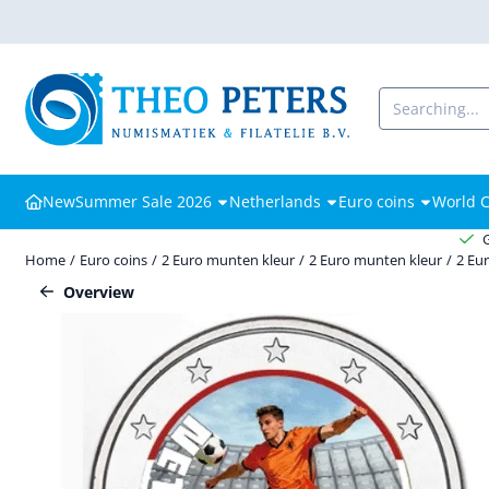
Cookie preferences are available. Choose settings or allow all cooki
Search
New
Summer Sale 2026
Netherlands
Euro coins
World C
Home
/
Euro coins
/
2 Euro munten kleur
/
2 Euro munten kleur
/
2 Eu
Overview