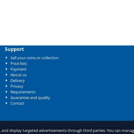
Support
Sell your coins or collection
Price lists
Payment
About us
Delivery
Privacy
Requirements
Guarantee and quality
Contact
Chamber of Commerce: 33.153.675 - VAT: NL802897940.B.01
c, and display targeted advertisements through third parties. You can mana