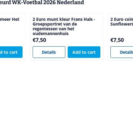
leurd WK-Voetbal 2026 Nederland
rmeer Het
2 Euro munt kleur Frans Hals -
2 Euro coi
Groepsportret van de
Sunflower
regentessen van het
oudemannenhuis
Price: 7,50
Price: 7,50
€7,50
€7,50
d to cart
Details
Add to cart
Detail