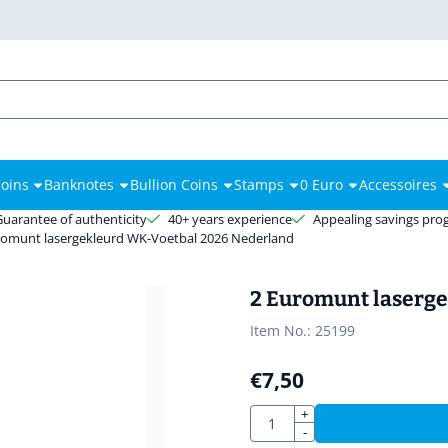
es.
oins
Banknotes
Bullion Coins
Stamps
0 Euro
Accessoires
Guarantee of authenticity
40+ years experience
Appealing savings pr
romunt lasergekleurd WK-Voetbal 2026 Nederland
2 Euromunt laserg
Item No.:
25199
€
7,50
Quantity
+
-