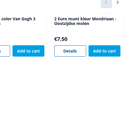
n color Van Gogh 3
2 Euro munt kleur Mondriaan -
s
Oostzijdse molen
Price: 7,50
€7,50
s
Add to cart
Details
Add to cart