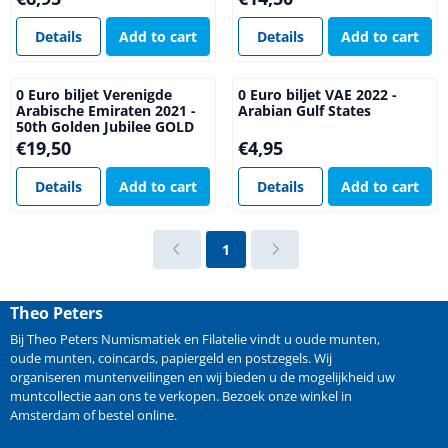
Details
Add to cart
Details
Add to cart
0 Euro biljet Verenigde
0 Euro biljet VAE 2022 -
Arabische Emiraten 2021 -
Arabian Gulf States
50th Golden Jubilee GOLD
Price: 19,50
Price: 4,95
€19,50
€4,95
Details
Add to cart
Details
Add to cart
1
Theo Peters
Bij Theo Peters Numismatiek en Filatelie vindt u oude
munten
,
oude munten
,
coincards
,
papiergeld
en
postzegels
. Wij
organiseren
muntenveilingen
en wij bieden u de mogelijkheid
uw
muntcollectie aan ons te verkopen
. Bezoek onze winkel in
Amsterdam of bestel online.