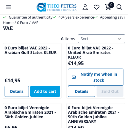
Cookie preferences are available. Choose settings or allow all cooki
0
Guarantee of authenticity
40+ years experience
Appealing savin
Home
/
0 Euro
/
VAE
VAE
Sort method
6
Items
0 Euro biljet VAE 2022 -
0 Euro biljet VAE 2022 -
Arabian Gulf States KLEUR
United Arab Emirates
KLEUR
Price: 14,95
€14,95
Notify me when in
Price: 14,95
€14,95
stock
Details
Add to cart
Details
Sold Out
0 Euro biljet Verenigde
0 Euro biljet Verenigde
Arabische Emiraten 2021 -
Arabische Emiraten 2021 -
50th Golden Jubilee
50th Golden Jubilee
ANNIVERSARY
Price: 6,95
Price: 14,50
€6,95
€14,50