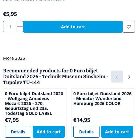
€
5,95
Quantity
+
Add to cart
-
More 2026
Recommended products for
0 Euro biljet
Duitsland 2026 - Technik Museum Sinsheim -
Tupolev TU-144
0 Euro biljet Duitsland 2026
0 Euro biljet Duitsland 2026
- Wolfgang Amadeus
- Miniatur Wunderland
Mozart 2026 - 270.
Hamburg 2026 COLOR
Geburtstag und 235.
Todestag GOLD LABEL
Price: 7,95
Price: 14,95
€7,95
€14,95
Details
Add to cart
Details
Add to cart