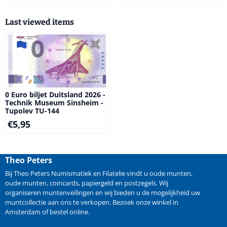
Last viewed items
0 Euro biljet Duitsland 2026 -
Technik Museum Sinsheim -
Tupolev TU-144
€
5,95
Theo Peters
Bij Theo Peters Numismatiek en Filatelie vindt u oude
munten
,
oude munten
,
coincards
,
papiergeld
en
postzegels
. Wij
organiseren
muntenveilingen
en wij bieden u de mogelijkheid
uw
muntcollectie aan ons te verkopen
. Bezoek onze winkel in
Amsterdam of bestel online.