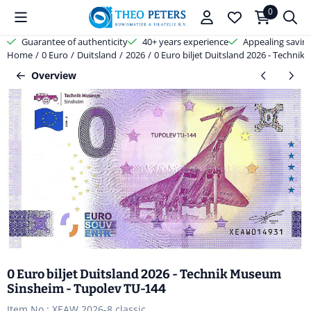
Cookie preferences are available. Choose settings or allow all cooki
0
Guarantee of authenticity
40+ years experience
Appealing savin
Home
/
0 Euro
/
Duitsland
/
2026
/
0 Euro biljet Duitsland 2026 - Techni
Overview
0 Euro biljet Duitsland 2026 - Technik Museum
Sinsheim - Tupolev TU-144
Item No.:
XEAW 2026-8 classic