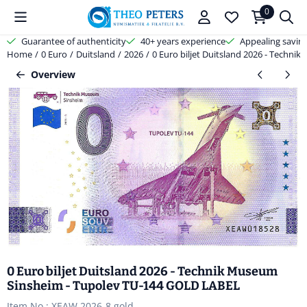
Cookie preferences are available. Choose settings or allow all cooki
0
Guarantee of authenticity
40+ years experience
Appealing savin
Home
/
0 Euro
/
Duitsland
/
2026
/
0 Euro biljet Duitsland 2026 - Techn
Overview
0 Euro biljet Duitsland 2026 - Technik Museum
Sinsheim - Tupolev TU-144 GOLD LABEL
Item No.:
XEAW 2026-8 gold