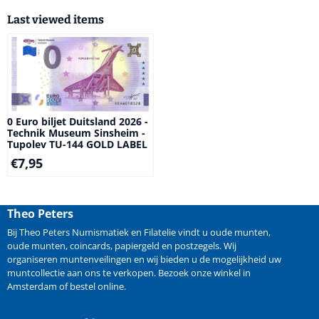
Last viewed items
0 Euro biljet Duitsland 2026 -
Technik Museum Sinsheim -
Tupolev TU-144 GOLD LABEL
€
7,95
Theo Peters
Bij Theo Peters Numismatiek en Filatelie vindt u oude
munten
,
oude munten
,
coincards
,
papiergeld
en
postzegels
. Wij
organiseren
muntenveilingen
en wij bieden u de mogelijkheid
uw
muntcollectie aan ons te verkopen
. Bezoek onze winkel in
Amsterdam of bestel online.