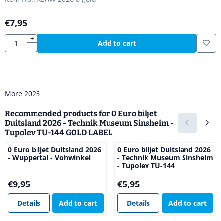
€
7,95
Quantity
+
Add to cart
-
More 2026
Recommended products for
0 Euro biljet
Duitsland 2026 - Technik Museum Sinsheim -
Tupolev TU-144 GOLD LABEL
0 Euro biljet Duitsland 2026
0 Euro biljet Duitsland 2026
- Wuppertal - Vohwinkel
- Technik Museum Sinsheim
- Tupolev TU-144
Price: 9,95
Price: 5,95
€9,95
€5,95
Details
Add to cart
Details
Add to cart