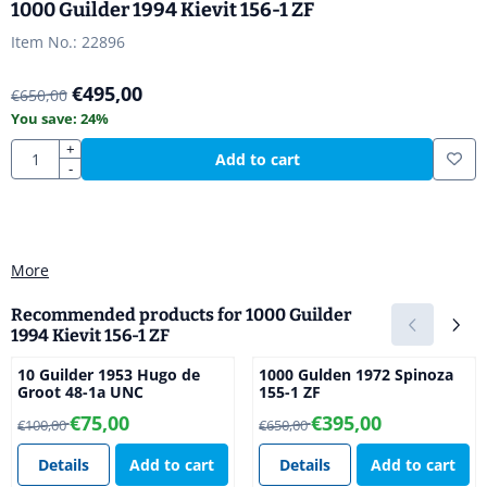
1000 Guilder 1994 Kievit 156-1 ZF
Item No.:
22896
€
495,00
€
650,00
You save:
24
%
Quantity
+
Add to cart
-
More
Recommended products for
1000 Guilder
1994 Kievit 156-1 ZF
10 Guilder 1953 Hugo de
1000 Gulden 1972 Spinoza
Groot 48-1a UNC
155-1 ZF
From 100,00 for 75,00
From 650,00 for 395,00
€75,00
€395,00
€100,00
€650,00
Details
Add to cart
Details
Add to cart