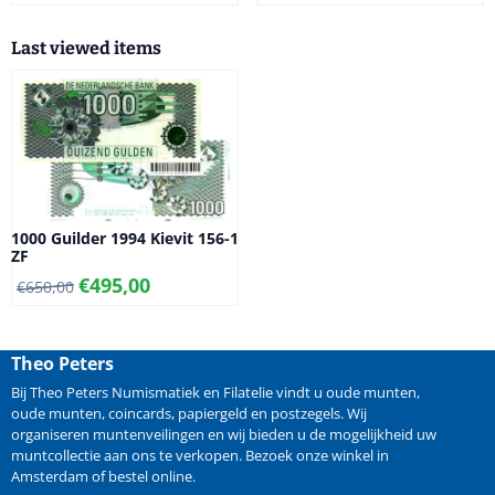
Last viewed items
1000 Guilder 1994 Kievit 156-1
ZF
€
495,00
€
650,00
Theo Peters
Bij Theo Peters Numismatiek en Filatelie vindt u oude
munten
,
oude munten
,
coincards
,
papiergeld
en
postzegels
. Wij
organiseren
muntenveilingen
en wij bieden u de mogelijkheid
uw
muntcollectie aan ons te verkopen
. Bezoek onze winkel in
Amsterdam of bestel online.