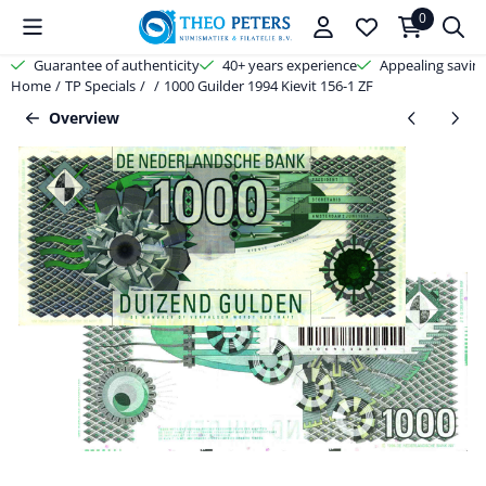
Cookie preferences are available. Choose settings or allow all cooki
0
Guarantee of authenticity
40+ years experience
Appealing savin
Home
/
TP Specials
/
/
1000 Guilder 1994 Kievit 156-1 ZF
Overview