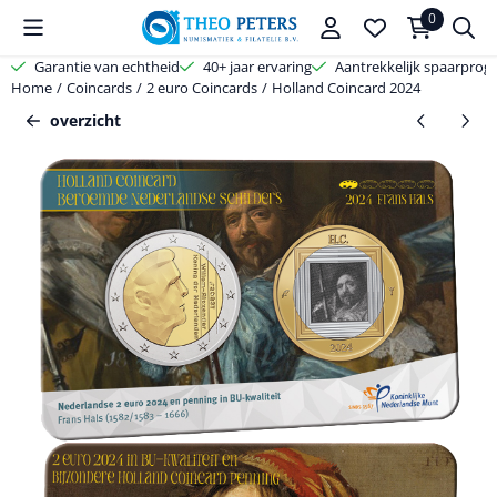
Cookievoorkeuren zijn beschikbaar. Kies instellingen of sta alle coo
0
Garantie van echtheid
40+ jaar ervaring
Aantrekkelijk spaarpro
Home
/
Coincards
/
2 euro Coincards
/
Holland Coincard 2024
overzicht