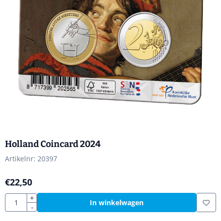
Holland Coincard 2024
Artikelnr:
20397
€
22,50
Aantal
+
In winkelwagen
-