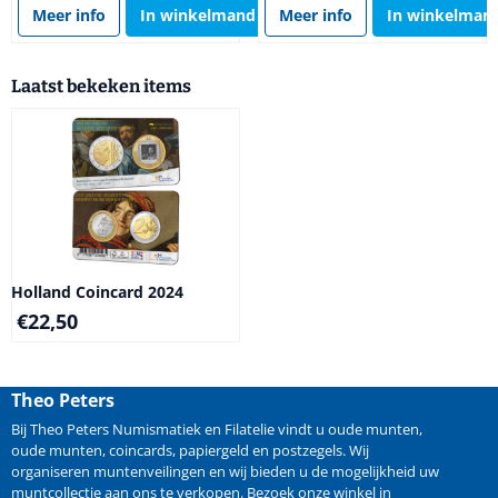
Meer info
In winkelmand
Meer info
In winkelman
Laatst bekeken items
Holland Coincard 2024
€
22,50
Theo Peters
Bij Theo Peters Numismatiek en Filatelie vindt u oude
munten
,
oude munten
,
coincards
,
papiergeld
en
postzegels
. Wij
organiseren
muntenveilingen
en wij bieden u de mogelijkheid
uw
muntcollectie aan ons te verkopen
. Bezoek onze winkel in