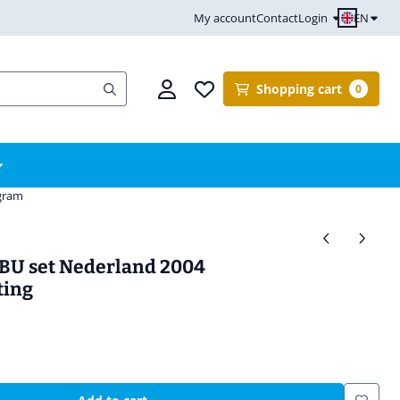
EN
My account
Contact
Login
Shopping cart
0
ogram
BU set Nederland 2004
ting