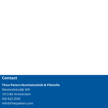
Contact
Theo Peters Numismatiek & Filatelie
Westerdoksdijk 605
1013 BX Amsterdam
020 622 2530
info@theopeters.com