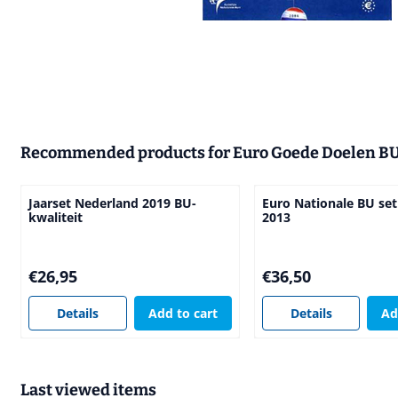
Recommended products for
Euro Goede Doelen B
Jaarset Nederland 2019 BU-
Euro Nationale BU se
kwaliteit
2013
Price: 26,95
Price: 36,50
€26,95
€36,50
Details
Add to cart
Details
Ad
Last viewed items