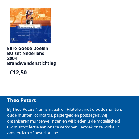
Euro Goede Doelen
BU set Nederland
2004
Brandwondenstichting
€
12,50
Theo Peters
Bij Theo Peters Numismatiek en Filatelie vindt u oude
munten
,
oude munten
,
coincards
,
papiergeld
en
postzegels
. Wij
organiseren
muntenveilingen
en wij bieden u de mogelijkheid
uw muntcollectie aan ons te verkopen
. Bezoek onze winkel in
Amsterdam of bestel online.