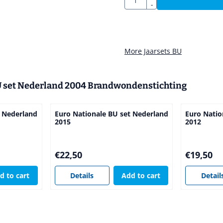
-
More Jaarsets BU
U set Nederland 2004 Brandwondenstichting
t Nederland
Euro Nationale BU set Nederland
Euro Natio
2015
2012
Price: 22,50
Price: 19,5
€22,50
€19,50
d to cart
Details
Add to cart
Detail