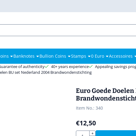
es.
oins
Banknotes
Bullion Coins
Stamps
0 Euro
Accessoires
Guarantee of authenticity
40+ years experience
Appealing savings pr
elen BU set Nederland 2004 Brandwondenstichting
Euro Goede Doelen 
Brandwondenstich
Item No.:
340
€
12,50
Quantity
+