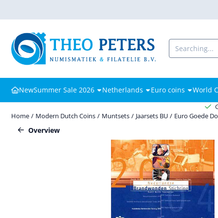
Cookie preferences are available. Choose settings or allow all cooki
Search
New
Summer Sale 2026
Netherlands
Euro coins
World C
Home
/
Modern Dutch Coins
/
Muntsets
/
Jaarsets BU
/
Euro Goede Do
Overview