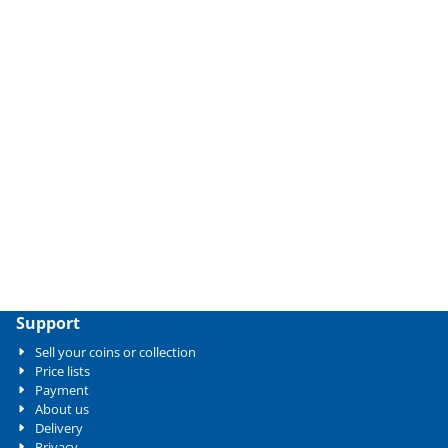
Support
Sell your coins or collection
Price lists
Payment
About us
Delivery
Privacy