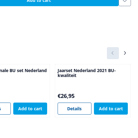
Add to cart
nale BU set Nederland
Jaarset Nederland 2021 BU-
kwaliteit
0
Price: 26,95
€26,95
s
Add to cart
Details
Add to cart