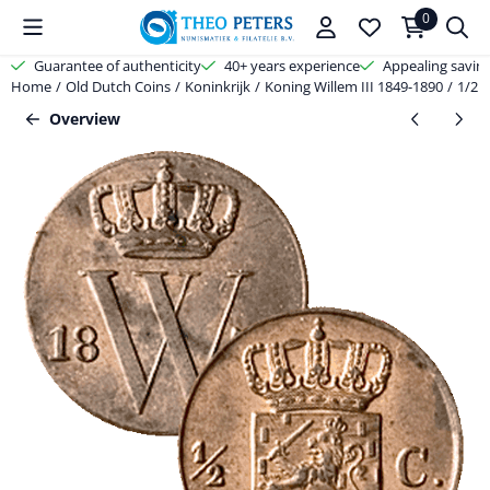
Cookie preferences are available. Choose settings or allow all cooki
0
Guarantee of authenticity
40+ years experience
Appealing savin
Home
/
Old Dutch Coins
/
Koninkrijk
/
Koning Willem III 1849-1890
/
1/2 
Overview