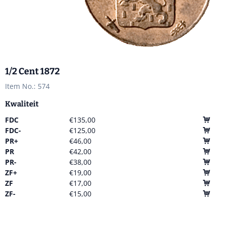
1/2 Cent 1872
Item No.:
574
Kwaliteit
FDC
€135,00
FDC-
€125,00
PR+
€46,00
PR
€42,00
PR-
€38,00
ZF+
€19,00
ZF
€17,00
ZF-
€15,00