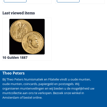
Last viewed items
10 Gulden 1887
Theo Peters
Bij Theo Peters Numismatiek en Filatelie vindt u oude
munten
,
oude munten
,
coincards
,
papiergeld
en
postzegels
. Wij
organiseren
muntenveilingen
en wij bieden u de mogelijkheid
uw
muntcollectie aan ons te verkopen
. Bezoek onze winkel in
Amsterdam of bestel online.