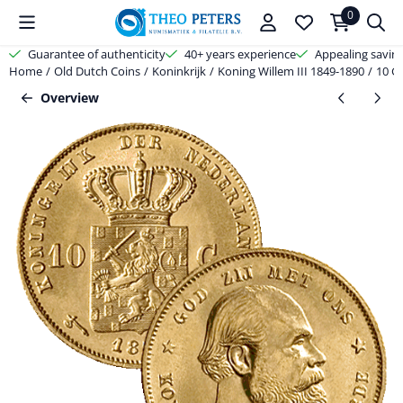
Cookie preferences are available. Choose settings or allow all cooki
0
Guarantee of authenticity
40+ years experience
Appealing savin
Home
/
Old Dutch Coins
/
Koninkrijk
/
Koning Willem III 1849-1890
/
10 G
Overview