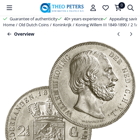
Cookie preferences are available. Choose settings or allow all cooki
0
Guarantee of authenticity
40+ years experience
Appealing savin
Home
/
Old Dutch Coins
/
Koninkrijk
/
Koning Willem III 1849-1890
/
2 1/
Overview