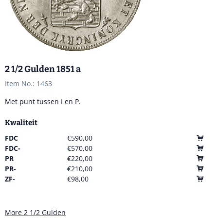
2 1/2 Gulden 1851 a
Item No.:
1463
Met punt tussen I en P.
Kwaliteit
FDC
€590,00
FDC-
€570,00
PR
€220,00
PR-
€210,00
ZF-
€98,00
More 2 1/2 Gulden