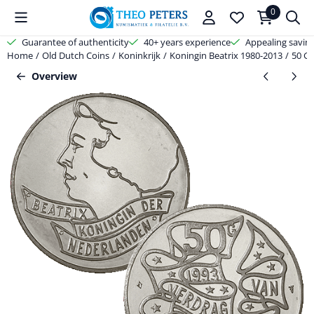
Cookie preferences are available. Choose settings or allow all cooki
0
Guarantee of authenticity
40+ years experience
Appealing savin
Home
/
Old Dutch Coins
/
Koninkrijk
/
Koningin Beatrix 1980-2013
/
50 G
Overview