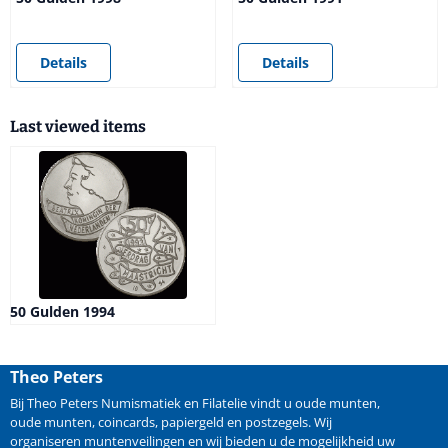
Price not visible
Price not visible
Details
Details
Last viewed items
50 Gulden 1994
Theo Peters
Bij Theo Peters Numismatiek en Filatelie vindt u oude
munten
,
oude munten
,
coincards
,
papiergeld
en
postzegels
. Wij
organiseren
muntenveilingen
en wij bieden u de mogelijkheid
uw