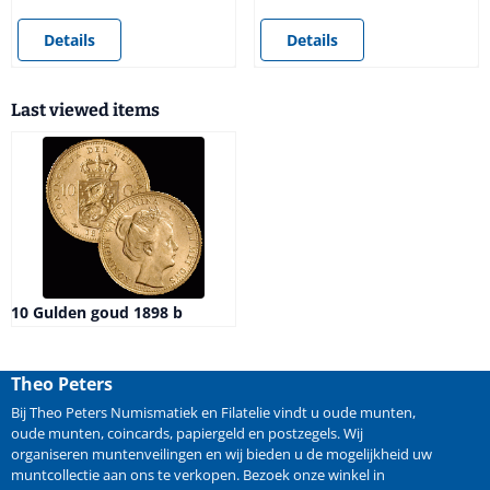
Price not visible
Price not visible
Details
Details
Last viewed items
10 Gulden goud 1898 b
Theo Peters
Bij Theo Peters Numismatiek en Filatelie vindt u oude
munten
,
oude munten
,
coincards
,
papiergeld
en
postzegels
. Wij
organiseren
muntenveilingen
en wij bieden u de mogelijkheid
uw
muntcollectie aan ons te verkopen
. Bezoek onze winkel in