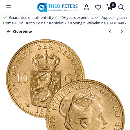
Cookie preferences are available. Choose settings or allow all cooki
0
Guarantee of authenticity
40+ years experience
Appealing savin
Home
/
Old Dutch Coins
/
Koninkrijk
/
Koningin Wilhelmina 1890-1948
/
1
Overview