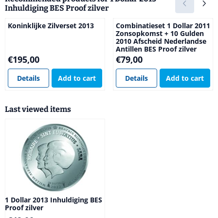
Inhuldiging BES Proof zilver
Koninklijke Zilverset 2013
Combinatieset 1 Dollar 2011
Zonsopkomst + 10 Gulden
2010 Afscheid Nederlandse
Antillen BES Proof zilver
Price: 195,00
Price: 79,00
€195,00
€79,00
Details
Add to cart
Details
Add to cart
Last viewed items
1 Dollar 2013 Inhuldiging BES
Proof zilver