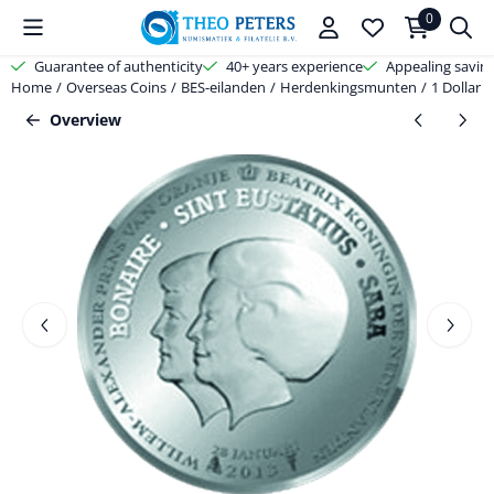
Cookie preferences are available. Choose settings or allow all cooki
0
Guarantee of authenticity
40+ years experience
Appealing savin
Home
/
Overseas Coins
/
BES-eilanden
/
Herdenkingsmunten
/
1 Dollar 
Overview