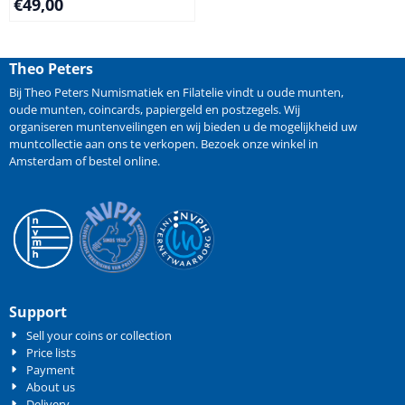
€
49,00
Theo Peters
Bij Theo Peters Numismatiek en Filatelie vindt u oude
munten
,
oude munten
,
coincards
,
papiergeld
en
postzegels
. Wij
organiseren
muntenveilingen
en wij bieden u de mogelijkheid
uw
muntcollectie aan ons te verkopen
. Bezoek onze winkel in
Amsterdam of bestel online.
Support
Sell your coins or collection
Price lists
Payment
About us
Delivery