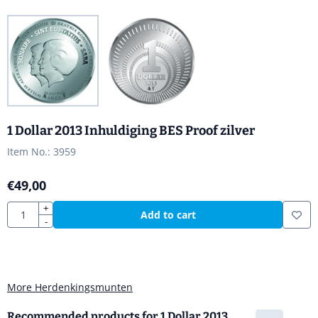
1 Dollar 2013 Inhuldiging BES Proof zilver
Item No.:
3959
€
49,00
Quantity
+
Add to cart
-
More Herdenkingsmunten
Recommended products for
1 Dollar 2013