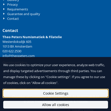
Privacy
Requirements
Guarantee and quality
Contact
Contact
Theo Peters Numismatiek & Filatelie
Westerdoksdijk 605
1013 BX Amsterdam
020 622 2530
info@theopeters.com
Openingstijden
We use cookies to optimize your user experience, analyze web traffic,
Dinsdag 10.00 – 17.00
and display targeted advertisements through third parties. You can
Woensdag 10.00 – 17.00
manage these by clicking on "Cookie settings". If you agree to our use
Donderdag 10.00 – 17.00
of cookies, click on "Allow all cookies".
Vrijdag 10.00 – 17.00
Zaterdag 10.00 – 17.00
Cookie Settings
Chamber of Commerce: 33.153.675 - VAT: NL802897940.B.01
©
2026
Theo Peters Numismatiek & Filatelie
Allow all cookies
Loyalty points