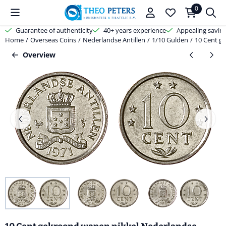
Cookie preferences are available. Choose settings or allow all cooki
0
Guarantee of authenticity
40+ years experience
Appealing savin
Home
/
Overseas Coins
/
Nederlandse Antillen
/
1/10 Gulden
/
10 Cent g
Overview