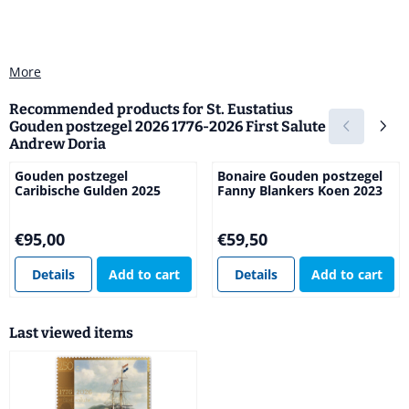
More
Recommended products for
St. Eustatius
Gouden postzegel 2026 1776-2026 First Salute
Andrew Doria
Gouden postzegel
Bonaire Gouden postzegel
Caribische Gulden 2025
Fanny Blankers Koen 2023
Price: 95,00
Price: 59,50
€95,00
€59,50
Details
Add to cart
Details
Add to cart
Last viewed items