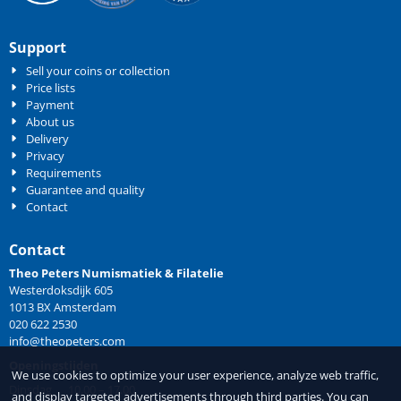
Support
Sell your coins or collection
Price lists
Payment
About us
Delivery
Privacy
Requirements
Guarantee and quality
Contact
Contact
Theo Peters Numismatiek & Filatelie
Westerdoksdijk 605
1013 BX Amsterdam
020 622 2530
info@theopeters.com
Openingstijden
We use cookies to optimize your user experience, analyze web traffic,
Dinsdag 10.00 – 17.00
and display targeted advertisements through third parties. You can