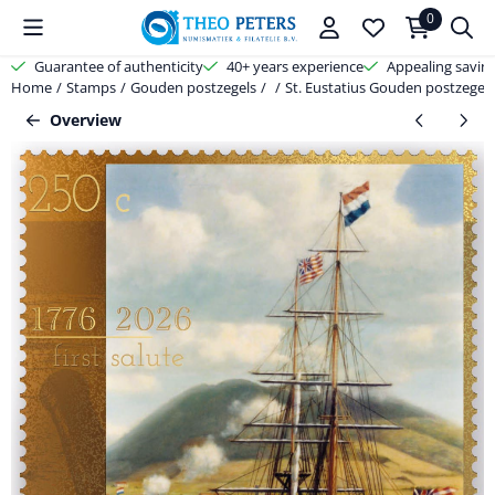
Cookie preferences are available. Choose settings or allow all cooki
0
Guarantee of authenticity
40+ years experience
Appealing savin
Home
/
Stamps
/
Gouden postzegels
/
/
St. Eustatius Gouden postzegel 
Overview