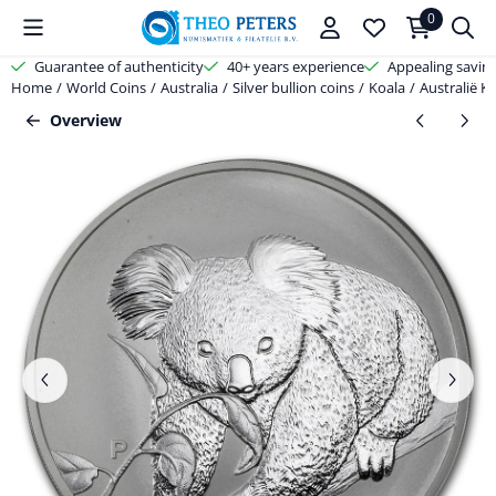
Cookie preferences are available. Choose settings or allow all cooki
0
Guarantee of authenticity
40+ years experience
Appealing savin
Home
/
World Coins
/
Australia
/
Silver bullion coins
/
Koala
/
Australië K
Overview