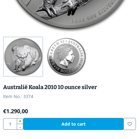
Australië Koala 2010 10 ounce silver
Item No.:
3374
€
1.290,00
Quantity
+
Add to cart
-