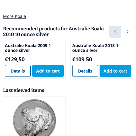
More Koala
Recommended products for
Australië Koala
2010 10 ounce silver
Australië Koala 2009 1
Australië Koala 2013 1
ounce silver
ounce silver
Price: 129,50
Price: 109,50
€129,50
€109,50
Details
Add to cart
Details
Add to cart
Last viewed items