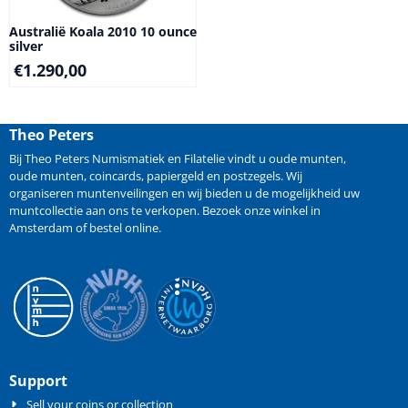
Australië Koala 2010 10 ounce
silver
€
1.290,00
Theo Peters
Bij Theo Peters Numismatiek en Filatelie vindt u oude
munten
,
oude munten
,
coincards
,
papiergeld
en
postzegels
. Wij
organiseren
muntenveilingen
en wij bieden u de mogelijkheid
uw
muntcollectie aan ons te verkopen
. Bezoek onze winkel in
Amsterdam of bestel online.
Support
Sell your coins or collection