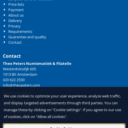
Price lists
Payment
About us
Delivery
Privacy
Requirements
Guarantee and quality
Contact
Contact
Theo Peters Numismatiek & Filatelie
Westerdoksdijk 605
1013 BX Amsterdam
020 622 2530
info@theopeters.com
Openingstijden
We use cookies to optimize your user experience, analyze web traffic,
Dinsdag 10.00 – 17.00
and display targeted advertisements through third parties. You can
Woensdag 10.00 – 17.00
manage these by clicking on "Cookie settings". If you agree to our use
Donderdag 10.00 – 17.00
of cookies, click on "Allow all cookies".
Vrijdag 10.00 – 17.00
Zaterdag 10.00 – 17.00