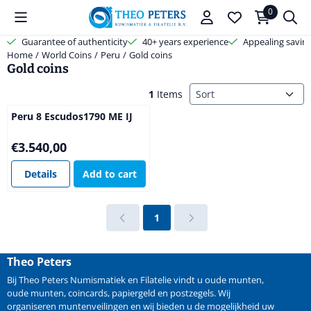
Cookie preferences are available. Choose settings or allow all cooki
0
Guarantee of authenticity
40+ years experience
Appealing savin
Home
/
World Coins
/
Peru
/
Gold coins
Gold coins
Sort method
1
Items
Peru 8 Escudos1790 ME IJ
Price: 3 540,00
€3.540,00
Details
Add to cart
1
Theo Peters
Bij Theo Peters Numismatiek en Filatelie vindt u oude
munten
,
oude munten
,
coincards
,
papiergeld
en
postzegels
. Wij
organiseren
muntenveilingen
en wij bieden u de mogelijkheid
uw