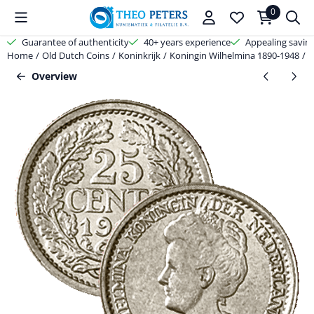
Cookie preferences are available. Choose settings or allow all cooki
0
Guarantee of authenticity
40+ years experience
Appealing savin
Home
/
Old Dutch Coins
/
Koninkrijk
/
Koningin Wilhelmina 1890-1948
/
2
Overview