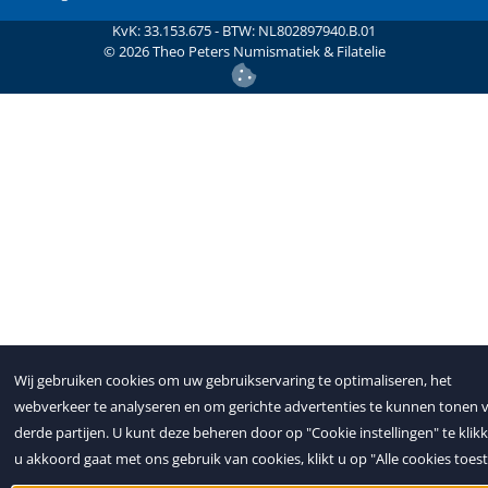
KvK: 33.153.675 - BTW: NL802897940.B.01
©
2026
Theo Peters Numismatiek & Filatelie
Wij gebruiken cookies om uw gebruikservaring te optimaliseren, het
webverkeer te analyseren en om gerichte advertenties te kunnen tonen v
derde partijen. U kunt deze beheren door op "Cookie instellingen" te klikk
u akkoord gaat met ons gebruik van cookies, klikt u op "Alle cookies toes