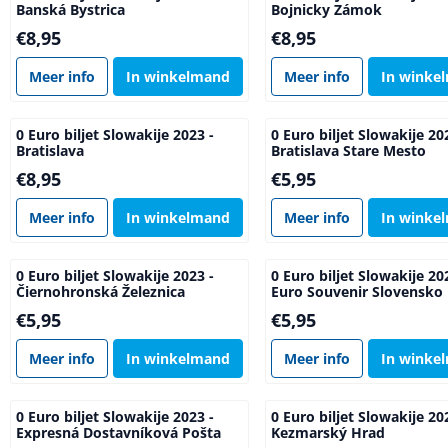
Banská Bystrica
Bojnicky Zámok
Prijs: 8,95
Prijs: 8,95
€8,95
€8,95
Meer info
In winkelmand
Meer info
In winke
0 Euro biljet Slowakije 2023 -
0 Euro biljet Slowakije 20
Bratislava
Bratislava Stare Mesto
Prijs: 8,95
Prijs: 5,95
€8,95
€5,95
Meer info
In winkelmand
Meer info
In winke
0 Euro biljet Slowakije 2023 -
0 Euro biljet Slowakije 20
Čiernohronská Železnica
Euro Souvenir Slovensko
Prijs: 5,95
Prijs: 5,95
€5,95
€5,95
Meer info
In winkelmand
Meer info
In winke
0 Euro biljet Slowakije 2023 -
0 Euro biljet Slowakije 20
Expresná Dostavníková Pošta
Kezmarský Hrad