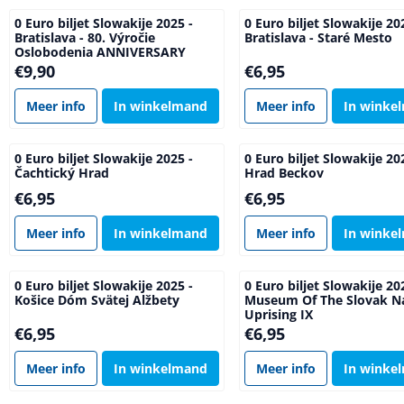
0 Euro biljet Slowakije 2025 -
0 Euro biljet Slowakije 20
Bratislava - 80. Výročie
Bratislava - Staré Mesto
Oslobodenia ANNIVERSARY
Prijs: 9,90
Prijs: 6,95
€9,90
€6,95
Meer info
In winkelmand
Meer info
In winke
0 Euro biljet Slowakije 2025 -
0 Euro biljet Slowakije 20
Čachtický Hrad
Hrad Beckov
Prijs: 6,95
Prijs: 6,95
€6,95
€6,95
Meer info
In winkelmand
Meer info
In winke
0 Euro biljet Slowakije 2025 -
0 Euro biljet Slowakije 20
Košice Dóm Svätej Alžbety
Museum Of The Slovak Na
Uprising IX
Prijs: 6,95
Prijs: 6,95
€6,95
€6,95
Meer info
In winkelmand
Meer info
In winke