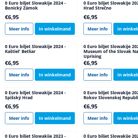
0 Euro biljet Slowakije 2024 -
0 Euro biljet Slowakije 20
Bonický Zámok
Hrad Strečno
Prijs: 6,95
Prijs: 6,95
€6,95
€6,95
Meer info
In winkelmand
Meer info
In winke
0 Euro biljet Slowakije 2024 -
0 Euro biljet Slowakije 20
Kaštiel' Betliar
Museum of the Slovak Na
Uprising
Prijs: 6,95
Prijs: 6,95
€6,95
€6,95
Meer info
In winkelmand
Meer info
In winke
0 Euro biljet Slowakije 2024 -
0 Euro biljet Slowakije 20
Spišský Hrad
Rokov Slovenskej Republ
Prijs: 6,95
Prijs: 6,95
€6,95
€6,95
Meer info
In winkelmand
Meer info
In winke
0 Euro biljet Slowakije 2023 -
0 Euro biljet Slowakije 20