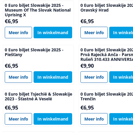
0 Euro biljet Slowakije 2025 -
0 Euro biljet Slowakije 20
Museum Of The Slovak National
Oravský Hrad
Uprising X
Prijs: 6,95
Prijs: 6,95
€6,95
€6,95
Meer info
In winkelmand
Meer info
In winke
0 Euro biljet Slowakije 2025 -
0 Euro biljet Slowakije 20
Piešťany
Prvá Rajecká Anča - Pars
Rušeň 310.433 ANNIVERS
Prijs: 6,95
Prijs: 9,90
€6,95
€9,90
Meer info
In winkelmand
Meer info
In winke
0 Euro biljet Tsjechië & Slowakije
0 Euro biljet Slowakije 20
2023 - Šťastné A Veselé
Trenčín
Prijs: 6,95
Prijs: 6,95
€6,95
€6,95
Meer info
In winkelmand
Meer info
In winke