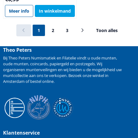
Meer info
In winkelmand
1
2
3
Toon alles
Theo Peters
Bij Theo Peters Numismatiek en Filatelie vindt u oude
munten
,
oude munten
,
coincards
,
papiergeld
en
postzegels
. Wij
organiseren
muntenveilingen
en wij bieden u de mogelijkheid
uw
muntcollectie aan ons te verkopen
. Bezoek onze winkel in
Amsterdam of bestel online.
Klantenservice