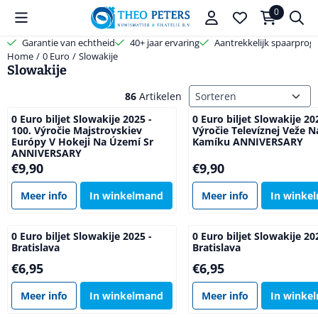
Cookievoorkeuren zijn beschikbaar. Kies instellingen of sta alle coo
0
Garantie van echtheid
40+ jaar ervaring
Aantrekkelijk spaarpro
Home
/
0 Euro
/
Slowakije
Slowakije
Sorteermethode
86
Artikelen
0 Euro biljet Slowakije 2025 -
0 Euro biljet Slowakije 202
100. Výročie Majstrovskiev
Výročie Televíznej Veže N
Európy V Hokeji Na Území Sr
Kamíku ANNIVERSARY
ANNIVERSARY
Prijs: 9,90
Prijs: 9,90
€9,90
€9,90
Meer info
In winkelmand
Meer info
In winke
0 Euro biljet Slowakije 2025 -
0 Euro biljet Slowakije 20
Bratislava
Bratislava
Prijs: 6,95
Prijs: 6,95
€6,95
€6,95
Meer info
In winkelmand
Meer info
In winke