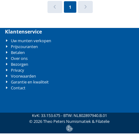
1
Klantenservice
Uw munten verkopen
Prijscouranten
Betalen
Over ons
Bezorgen
Privacy
Voorwaarden
Garantie en kwaliteit
Contact
KvK: 33.153.675 - BTW: NL802897940.B.01
©
2026
Theo Peters Numismatiek & Filatelie