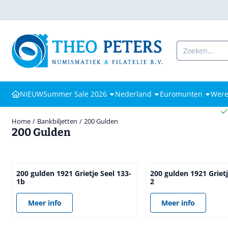
Cookievoorkeuren zijn beschikbaar. Kies instellingen of sta alle coo
Zoeken
NIEUW
Summer Sale 2026
Nederland
Euromunten
Were
Home
/
Bankbiljetten
/
200 Gulden
200 Gulden
200 gulden 1921 Grietje Seel 133-
200 gulden 1921 Grietj
1b
2
Prijs niet zichtbaar
Prijs niet zichtbaar
Meer info
Meer info