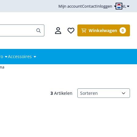
NL
Mijn account
Contact
Inloggen
Winkelwagen
0
ro
Accessoires
mma
Sorteermethode
3
Artikelen