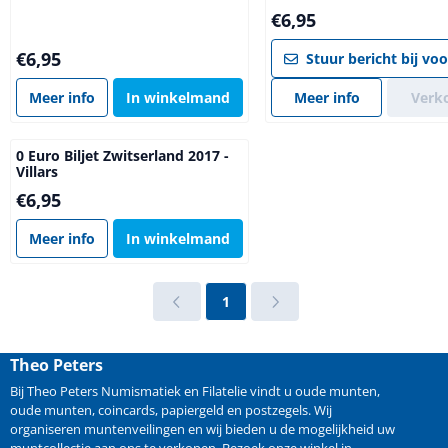
Prijs: 6,95
€6,95
Prijs: 6,95
€6,95
Stuur bericht bij vo
Meer info
In winkelmand
Meer info
Verk
0 Euro Biljet Zwitserland 2017 -
Villars
Prijs: 6,95
€6,95
Meer info
In winkelmand
1
Theo Peters
Bij Theo Peters Numismatiek en Filatelie vindt u oude
munten
,
oude munten
,
coincards
,
papiergeld
en
postzegels
. Wij
organiseren
muntenveilingen
en wij bieden u de mogelijkheid
uw