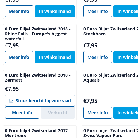
Meer info
In winkelmand
Meer info
In winke
0 Euro Biljet Zwitserland 2018 -
0 Euro Biljet Zwitserland 
Rhine Falls - Europe's biggest
Stockhorn
waterfall
Prijs: 7,95
Prijs: 7,95
€7,95
€7,95
Meer info
In winkelmand
Meer info
In winke
0 Euro biljet Zwitserland 2018 -
0 Euro biljet Zwitserland 
Zermatt
Aquatis
Prijs: 7,95
€7,95
Prijs: 7,95
€7,95
Stuur bericht bij voorraad
Meer info
Verkocht
Meer info
In winke
0 Euro biljet Zwitserland 2017 -
0 Euro biljet Zwitserland 
Montreux
Swiss Vapeur Parc