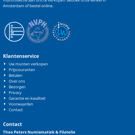
muntcollectie aan ons te verkopen
. Bezoek onze winkel in
Amsterdam of bestel online.
Klantenservice
Uw munten verkopen
Prijscouranten
Betalen
Over ons
Bezorgen
Privacy
Garantie en kwaliteit
Voorwaarden
Contact
Contact
Theo Peters Numismatiek & Filatelie