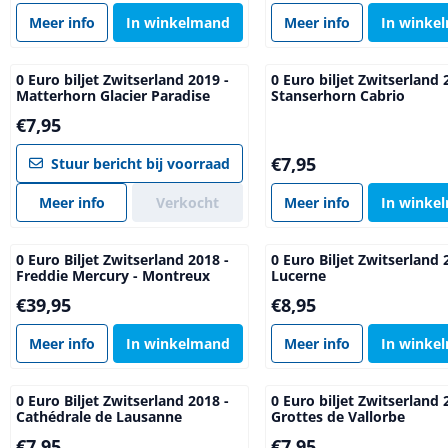
Meer info
In winkelmand
Meer info
In winke
0 Euro biljet Zwitserland 2019 -
0 Euro biljet Zwitserland 
Matterhorn Glacier Paradise
Stanserhorn Cabrio
Prijs: 7,95
€7,95
Prijs: 7,95
€7,95
Stuur bericht bij voorraad
Meer info
Verkocht
Meer info
In winke
0 Euro Biljet Zwitserland 2018 -
0 Euro Biljet Zwitserland 
Freddie Mercury - Montreux
Lucerne
Prijs: 39,95
Prijs: 8,95
€39,95
€8,95
Meer info
In winkelmand
Meer info
In winke
0 Euro Biljet Zwitserland 2018 -
0 Euro biljet Zwitserland 
Cathédrale de Lausanne
Grottes de Vallorbe
Prijs: 7,95
Prijs: 7,95
€7,95
€7,95