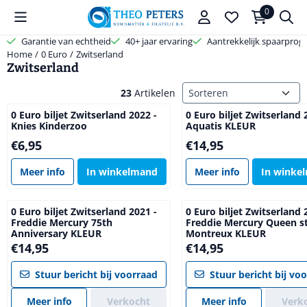
Cookievoorkeuren zijn beschikbaar. Kies instellingen of sta alle coo
0
Garantie van echtheid
40+ jaar ervaring
Aantrekkelijk spaarpro
Home
/
0 Euro
/
Zwitserland
Zwitserland
Sorteermethode
23
Artikelen
0 Euro biljet Zwitserland 2022 -
0 Euro biljet Zwitserland 
Knies Kinderzoo
Aquatis KLEUR
Prijs: 6,95
Prijs: 14,95
€6,95
€14,95
Meer info
In winkelmand
Meer info
In winke
0 Euro biljet Zwitserland 2021 -
0 Euro biljet Zwitserland 
Freddie Mercury 75th
Freddie Mercury Queen s
Anniversary KLEUR
Montreux KLEUR
Prijs: 14,95
Prijs: 14,95
€14,95
€14,95
Stuur bericht bij voorraad
Stuur bericht bij vo
Meer info
Verkocht
Meer info
Verk