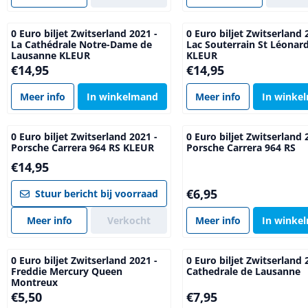
0 Euro biljet Zwitserland 2021 -
0 Euro biljet Zwitserland 
La Cathédrale Notre-Dame de
Lac Souterrain St Léonar
Lausanne KLEUR
KLEUR
Prijs: 14,95
Prijs: 14,95
€14,95
€14,95
Meer info
In winkelmand
Meer info
In winke
0 Euro biljet Zwitserland 2021 -
0 Euro biljet Zwitserland 
Porsche Carrera 964 RS KLEUR
Porsche Carrera 964 RS
Prijs: 14,95
€14,95
Prijs: 6,95
€6,95
Stuur bericht bij voorraad
Meer info
Verkocht
Meer info
In winke
0 Euro biljet Zwitserland 2021 -
0 Euro biljet Zwitserland 
Freddie Mercury Queen
Cathedrale de Lausanne
Montreux
Prijs: 5,50
Prijs: 7,95
€5,50
€7,95