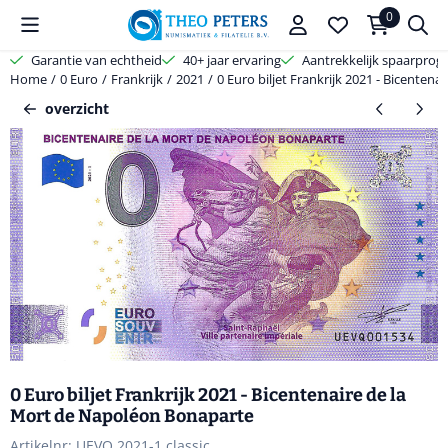
Cookievoorkeuren zijn beschikbaar. Kies instellingen of sta alle coo
0
Garantie van echtheid
40+ jaar ervaring
Aantrekkelijk spaarpro
Home
/
0 Euro
/
Frankrijk
/
2021
/
0 Euro biljet Frankrijk 2021 - Bicenten
overzicht
0 Euro biljet Frankrijk 2021 - Bicentenaire de la
Mort de Napoléon Bonaparte
Artikelnr:
UEVQ 2021-1 classic