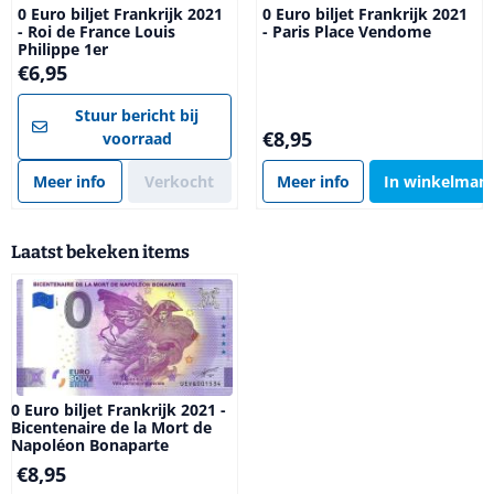
0 Euro biljet Frankrijk 2021
0 Euro biljet Frankrijk 2021
- Roi de France Louis
- Paris Place Vendome
Philippe 1er
Prijs: 6,95
€6,95
Stuur bericht bij
Prijs: 8,95
€8,95
voorraad
Meer info
Verkocht
Meer info
In winkelman
Laatst bekeken items
0 Euro biljet Frankrijk 2021 -
Bicentenaire de la Mort de
Napoléon Bonaparte
€
8,95