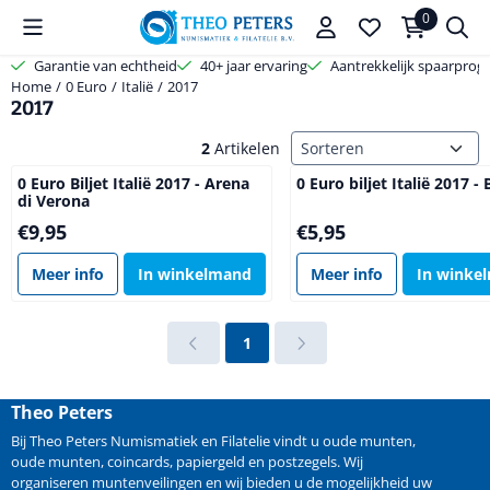
Cookievoorkeuren zijn beschikbaar. Kies instellingen of sta alle coo
0
Garantie van echtheid
40+ jaar ervaring
Aantrekkelijk spaarpro
Home
/
0 Euro
/
Italië
/
2017
2017
Sorteermethode
2
Artikelen
0 Euro Biljet Italië 2017 - Arena
0 Euro biljet Italië 2017 - 
di Verona
Prijs: 9,95
Prijs: 5,95
€9,95
€5,95
Meer info
In winkelmand
Meer info
In winke
1
Theo Peters
Bij Theo Peters Numismatiek en Filatelie vindt u oude
munten
,
oude munten
,
coincards
,
papiergeld
en
postzegels
. Wij
organiseren
muntenveilingen
en wij bieden u de mogelijkheid
uw