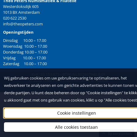
Theo Peters Numismatiek & Filatelie
Westerdoksdijk 605
1013 BX Amsterdam
020 622 2530
info@theopeters.com
Openingstijden
Dinsdag 10.00 – 17.00
Woensdag 10.00 – 17.00
Donderdag 10.00 – 17.00
Vrijdag 10.00 – 17.00
Zaterdag 10.00 – 17.00
KvK: 33.153.675 - BTW: NL802897940.B.01
Wij gebruiken cookies om uw gebruikservaring te optimaliseren, het
©
2026
Theo Peters Numismatiek & Filatelie
webverkeer te analyseren en om gerichte advertenties te kunnen tonen v
derde partijen. U kunt deze beheren door op "Cookie instellingen" te klikk
u akkoord gaat met ons gebruik van cookies, klikt u op "Alle cookies toes
Cookie instellingen
Alle cookies toestaan
Spaarpunten