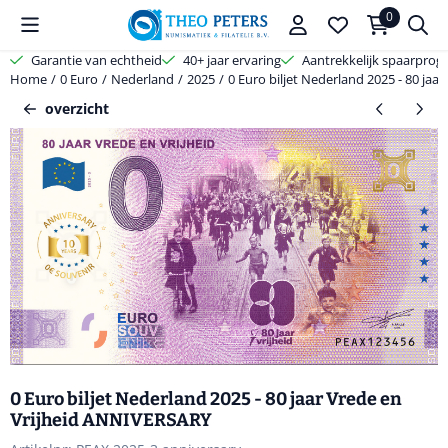
Cookievoorkeuren zijn beschikbaar. Kies instellingen of sta alle coo
0
Garantie van echtheid
40+ jaar ervaring
Aantrekkelijk spaarpro
Home
/
0 Euro
/
Nederland
/
2025
/
0 Euro biljet Nederland 2025 - 80 ja
overzicht
0 Euro biljet Nederland 2025 - 80 jaar Vrede en
Vrijheid ANNIVERSARY