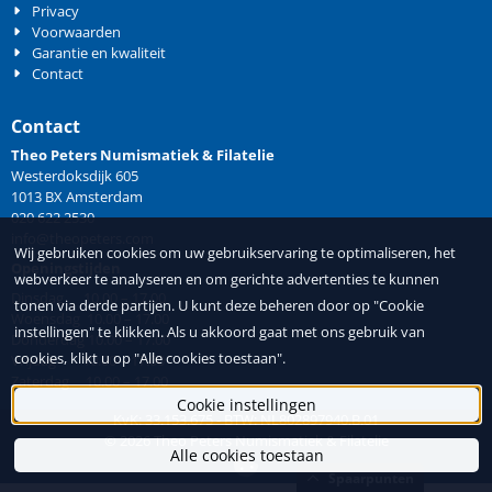
Privacy
Voorwaarden
Garantie en kwaliteit
Contact
Contact
Theo Peters Numismatiek & Filatelie
Westerdoksdijk 605
1013 BX Amsterdam
020 622 2530
info@theopeters.com
Wij gebruiken cookies om uw gebruikservaring te optimaliseren, het
Openingstijden
webverkeer te analyseren en om gerichte advertenties te kunnen
Dinsdag 10.00 – 17.00
tonen via derde partijen. U kunt deze beheren door op "Cookie
Woensdag 10.00 – 17.00
instellingen" te klikken. Als u akkoord gaat met ons gebruik van
Donderdag 10.00 – 17.00
cookies, klikt u op "Alle cookies toestaan".
Vrijdag 10.00 – 17.00
Zaterdag 10.00 – 17.00
Cookie instellingen
KvK: 33.153.675 - BTW: NL802897940.B.01
©
2026
Theo Peters Numismatiek & Filatelie
Alle cookies toestaan
Spaarpunten