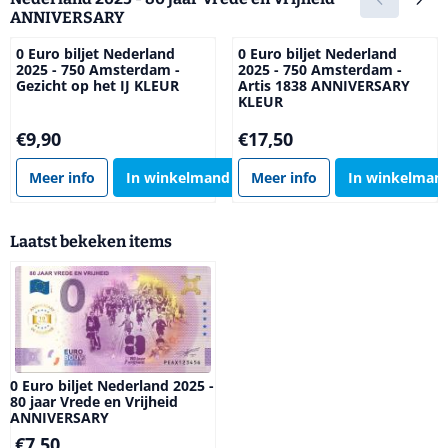
ANNIVERSARY
0 Euro biljet Nederland
0 Euro biljet Nederland
2025 - 750 Amsterdam -
2025 - 750 Amsterdam -
Gezicht op het IJ KLEUR
Artis 1838 ANNIVERSARY
KLEUR
Prijs: 9,90
Prijs: 17,50
€9,90
€17,50
Meer info
In winkelmand
Meer info
In winkelman
Laatst bekeken items
0 Euro biljet Nederland 2025 -
80 jaar Vrede en Vrijheid
ANNIVERSARY
€
7,50