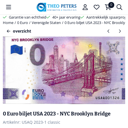
Cookievoorkeuren zijn beschikbaar. Kies instellingen of sta alle coo
0
Garantie van echtheid
40+ jaar ervaring
Aantrekkelijk spaarpro
Home
/
0 Euro
/
Verenigde Staten
/
0 Euro biljet USA 2023 - NYC Brooklyn
overzicht
0 Euro biljet USA 2023 - NYC Brooklyn Bridge
Artikelnr:
USAQ 2023-1 classic