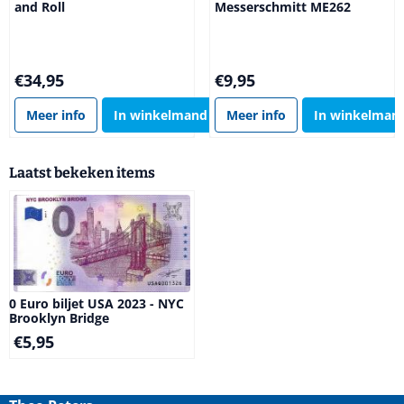
and Roll
Messerschmitt ME262
Prijs: 34,95
Prijs: 9,95
€34,95
€9,95
Meer info
In winkelmand
Meer info
In winkelman
Laatst bekeken items
0 Euro biljet USA 2023 - NYC
Brooklyn Bridge
€
5,95