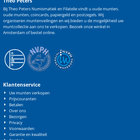
Theo Peters
Bij Theo Peters Numismatiek en Filatelie vindt u oude
munten
,
oude munten
,
coincards
,
papiergeld
en
postzegels
. Wij
organiseren
muntenveilingen
en wij bieden u de mogelijkheid
uw
muntcollectie aan ons te verkopen
. Bezoek onze winkel in
Amsterdam of bestel online.
Klantenservice
Uw munten verkopen
Prijscouranten
Betalen
Over ons
Bezorgen
Privacy
Voorwaarden
Garantie en kwaliteit