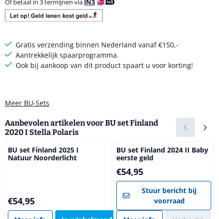
Of betaal in 3 termijnen via
IN3
Gratis verzending binnen Nederland vanaf €150,-
Aantrekkelijk spaarprogramma.
Ook bij aankoop van dit product spaart u voor korting!
Meer BU-Sets
Aanbevolen artikelen voor
BU set Finland
2020 I Stella Polaris
BU set Finland 2025 I
BU set Finland 2024 II Baby
Natuur Noorderlicht
eerste geld
Prijs: 54,95
€54,95
Stuur bericht bij
Prijs: 54,95
€54,95
voorraad