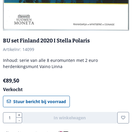
BU set Finland 2020 I Stella Polaris
Artikelnr:
14099
Inhoud: serie van alle 8 euromunten met 2 euro
herdenkingsmunt Vaino Linna
€
89,50
Verkocht
Stuur bericht bij voorraad
Aantal
+
In winkelwagen
-