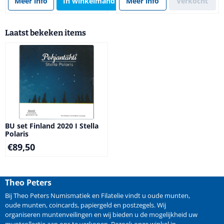
Meer info
In winkelmand
Meer info
Verkocht
Laatst bekeken items
BU set Finland 2020 I Stella
Polaris
€
89,50
Theo Peters
Bij Theo Peters Numismatiek en Filatelie vindt u oude
munten
,
oude munten
,
coincards
,
papiergeld
en
postzegels
. Wij
organiseren
muntenveilingen
en wij bieden u de mogelijkheid
uw
muntcollectie aan ons te verkopen
. Bezoek onze winkel in