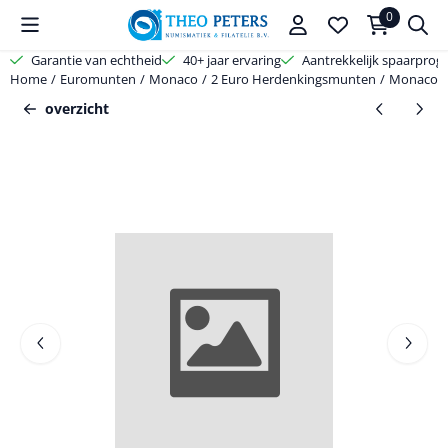
Cookievoorkeuren zijn beschikbaar. Kies instellingen of sta alle coo
0
Garantie van echtheid
40+ jaar ervaring
Aantrekkelijk spaarpro
Home
/
Euromunten
/
Monaco
/
2 Euro Herdenkingsmunten
/
Monaco 2 
overzicht