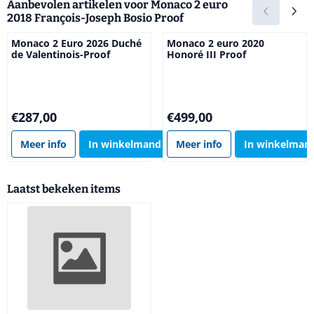
Aanbevolen artikelen voor
Monaco 2 euro
2018 François-Joseph Bosio Proof
Monaco 2 Euro 2026 Duché
Monaco 2 euro 2020
de Valentinois-Proof
Honoré III Proof
Prijs: 287,00
Prijs: 499,00
€287,00
€499,00
Meer info
In winkelmand
Meer info
In winkelman
Laatst bekeken items