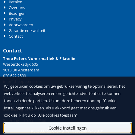
Betalen
Over ons
Bezorgen
Privacy
Voorwaarden
Garantie en kwaliteit
Contact
Contact
Theo Peters Numismatiek & Filatelie
Westerdoksdijk 605
1013 BX Amsterdam
020 622 2530
info@theopeters.com
Wij gebruiken cookies om uw gebruikservaring te optimaliseren, het
Openingstijden
webverkeer te analyseren en om gerichte advertenties te kunnen
Dinsdag 10.00 – 17.00
tonen via derde partijen. U kunt deze beheren door op "Cookie
Woensdag 10.00 – 17.00
instellingen" te klikken. Als u akkoord gaat met ons gebruik van
Donderdag 10.00 – 17.00
Vrijdag 10.00 – 17.00
cookies, klikt u op "Alle cookies toestaan".
Zaterdag 10.00 – 17.00
Cookie instellingen
KvK: 33.153.675 - BTW: NL802897940.B.01