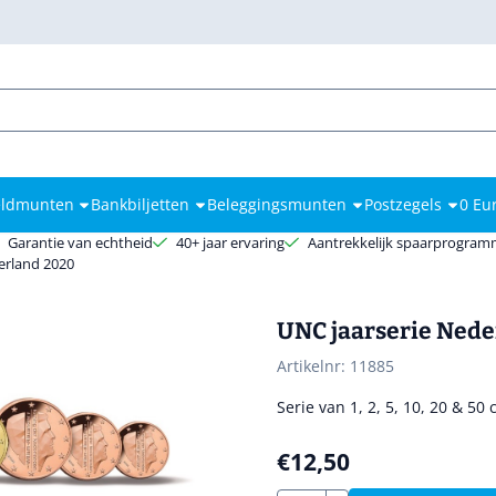
kies toe.
ldmunten
Bankbiljetten
Beleggingsmunten
Postzegels
0 Eu
Garantie van echtheid
40+ jaar ervaring
Aantrekkelijk spaarprogra
erland 2020
UNC jaarserie Nede
Artikelnr:
11885
Serie van 1, 2, 5, 10, 20 & 5
€
12,50