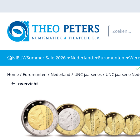
Cookievoorkeuren zijn beschikbaar. Kies instellingen of sta alle coo
Zoeken
NIEUW
Summer Sale 2026
Nederland
Euromunten
Were
Home
/
Euromunten
/
Nederland
/
UNC-jaarseries
/
UNC jaarserie Ned
overzicht