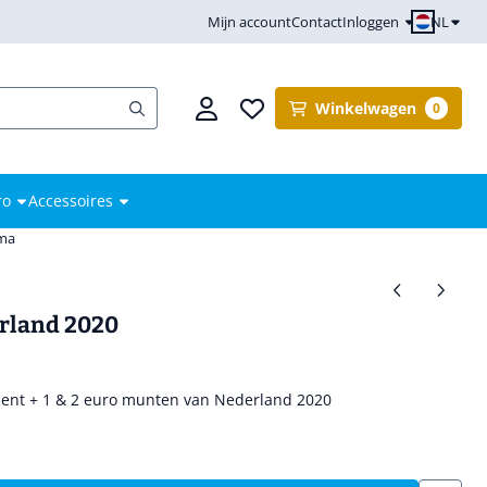
NL
Mijn account
Contact
Inloggen
Winkelwagen
0
ro
Accessoires
mma
rland 2020
0 cent + 1 & 2 euro munten van Nederland 2020