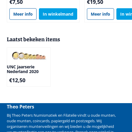
Prijs: 7,50
Prijs: 19,50
€7,50
€19,50
Meer info
In winkelmand
Meer info
In w
Laatst bekeken items
UNC jaarserie
Nederland 2020
€
12,50
Theo Peters
Bij Theo Peters Numismatiek en Filatelie vindt u oude
munten
,
oude munten
,
coincards
,
papiergeld
en
postzegels
. Wij
organiseren
muntenveilingen
en wij bieden u de mogelijkheid
uw muntcollectie aan ons te verkopen
. Bezoek onze winkel in