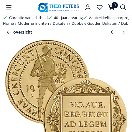
Cookievoorkeuren zijn beschikbaar. Kies instellingen of sta alle coo
0
Garantie van echtheid
40+ jaar ervaring
Aantrekkelijk spaarpro
Home
/
Moderne munten
/
Dukaten
/
Dubbele Gouden Dukaten
/
Dubbe
overzicht