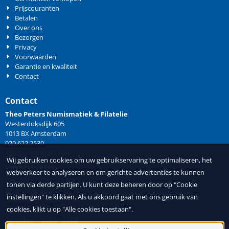
Prijscouranten
Betalen
Over ons
Bezorgen
Privacy
Voorwaarden
Garantie en kwaliteit
Contact
Contact
Theo Peters Numismatiek & Filatelie
Westerdoksdijk 605
1013 BX Amsterdam
020 622 2530
info@theopeters.com
Wij gebruiken cookies om uw gebruikservaring te optimaliseren, het
Openingstijden
webverkeer te analyseren en om gerichte advertenties te kunnen
Dinsdag 10.00 – 17.00
tonen via derde partijen. U kunt deze beheren door op "Cookie
Woensdag 10.00 – 17.00
instellingen" te klikken. Als u akkoord gaat met ons gebruik van
Donderdag 10.00 – 17.00
cookies, klikt u op "Alle cookies toestaan".
Vrijdag 10.00 – 17.00
Zaterdag 10.00 – 17.00