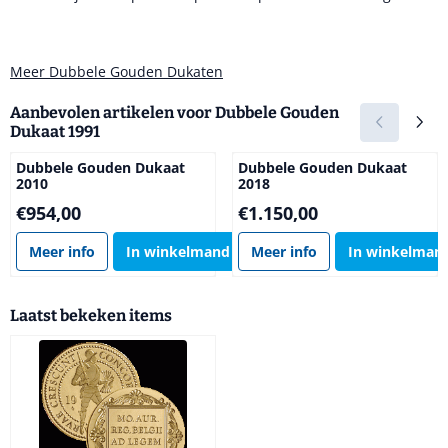
Meer Dubbele Gouden Dukaten
Aanbevolen artikelen voor
Dubbele Gouden
Dukaat 1991
Dubbele Gouden Dukaat
Dubbele Gouden Dukaat
2010
2018
Prijs: 954,00
Prijs: 1 150,00
€954,00
€1.150,00
Meer info
In winkelmand
Meer info
In winkelman
Laatst bekeken items