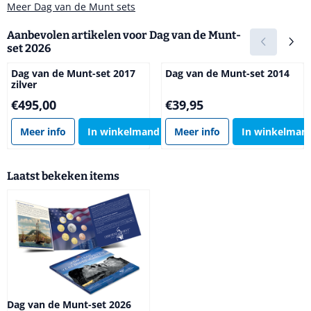
Meer Dag van de Munt sets
Aanbevolen artikelen voor
Dag van de Munt-
set 2026
Dag van de Munt-set 2017
Dag van de Munt-set 2014
zilver
Prijs: 495,00
Prijs: 39,95
€495,00
€39,95
Meer info
In winkelmand
Meer info
In winkelman
Laatst bekeken items
Dag van de Munt-set 2026