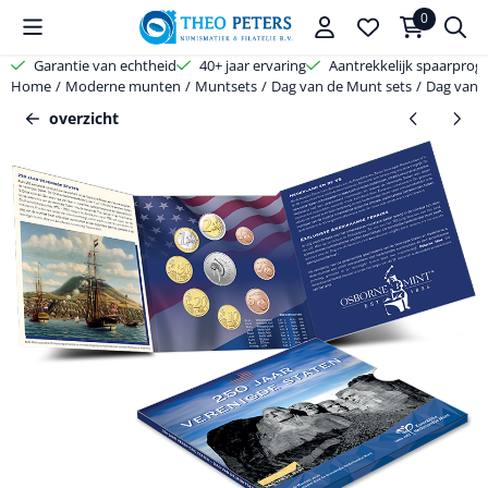
Cookievoorkeuren zijn beschikbaar. Kies instellingen of sta alle coo
0
Garantie van echtheid
40+ jaar ervaring
Aantrekkelijk spaarpro
Home
/
Moderne munten
/
Muntsets
/
Dag van de Munt sets
/
Dag van 
overzicht