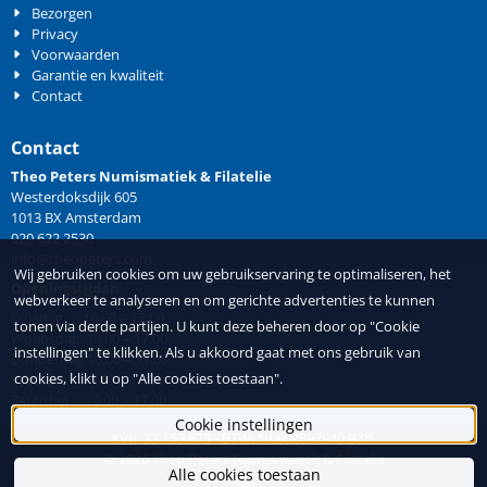
Bezorgen
Privacy
Voorwaarden
Garantie en kwaliteit
Contact
Contact
Theo Peters Numismatiek & Filatelie
Westerdoksdijk 605
1013 BX Amsterdam
020 622 2530
info@theopeters.com
Wij gebruiken cookies om uw gebruikservaring te optimaliseren, het
Openingstijden
webverkeer te analyseren en om gerichte advertenties te kunnen
Dinsdag 10.00 – 17.00
tonen via derde partijen. U kunt deze beheren door op "Cookie
Woensdag 10.00 – 17.00
instellingen" te klikken. Als u akkoord gaat met ons gebruik van
Donderdag 10.00 – 17.00
cookies, klikt u op "Alle cookies toestaan".
Vrijdag 10.00 – 17.00
Zaterdag 10.00 – 17.00
Cookie instellingen
KvK: 33.153.675 - BTW: NL802897940.B.01
©
2026
Theo Peters Numismatiek & Filatelie
Alle cookies toestaan