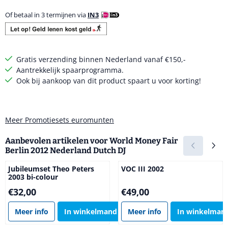
Of betaal in 3 termijnen via
IN3
Gratis verzending binnen Nederland vanaf €150,-
Aantrekkelijk spaarprogramma.
Ook bij aankoop van dit product spaart u voor korting!
Meer Promotiesets euromunten
Aanbevolen artikelen voor
World Money Fair
Berlin 2012 Nederland Dutch DJ
Jubileumset Theo Peters
VOC III 2002
2003 bi-colour
Prijs: 32,00
Prijs: 49,00
€32,00
€49,00
Meer info
In winkelmand
Meer info
In winkelman