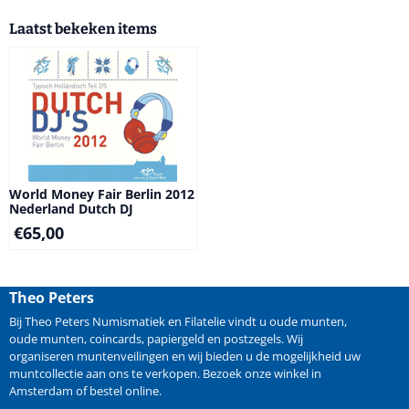
Laatst bekeken items
World Money Fair Berlin 2012
Nederland Dutch DJ
€
65,00
Theo Peters
Bij Theo Peters Numismatiek en Filatelie vindt u oude
munten
,
oude munten
,
coincards
,
papiergeld
en
postzegels
. Wij
organiseren
muntenveilingen
en wij bieden u de mogelijkheid
uw
muntcollectie aan ons te verkopen
. Bezoek onze winkel in
Amsterdam of bestel online.