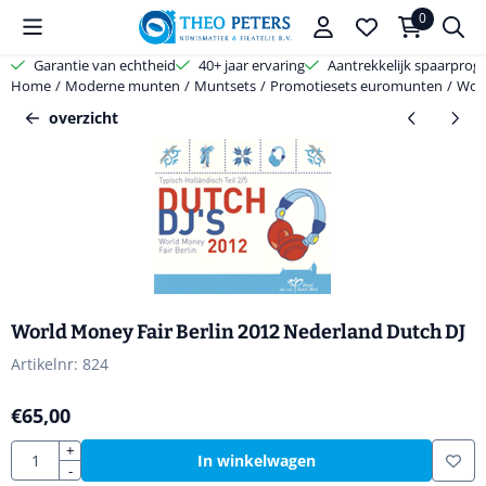
Cookievoorkeuren zijn beschikbaar. Kies instellingen of sta alle coo
0
Garantie van echtheid
40+ jaar ervaring
Aantrekkelijk spaarpro
Home
/
Moderne munten
/
Muntsets
/
Promotiesets euromunten
/
Worl
overzicht
World Money Fair Berlin 2012 Nederland Dutch DJ
Artikelnr:
824
€
65,00
Aantal
+
In winkelwagen
-