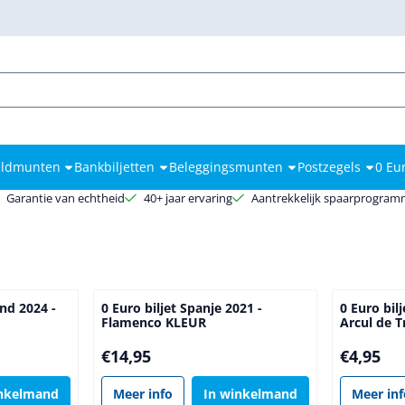
kies toe.
ldmunten
Bankbiljetten
Beleggingsmunten
Postzegels
0 Eu
Garantie van echtheid
40+ jaar ervaring
Aantrekkelijk spaarprogra
and 2024 -
0 Euro biljet Spanje 2021 -
0 Euro bil
Flamenco KLEUR
Arcul de T
Prijs: 14,95
Prijs: 4,95
€14,95
€4,95
inkelmand
Meer info
In winkelmand
Meer in