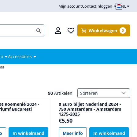
NL
Mijn account
Contact
Inloggen
Winkelwagen
0
ro
Accessoires
mma
Sorteermethode
90
Artikelen
jet Roemenië 2024 -
0 Euro biljet Nederland 2024 -
riumf Bucuresti
750 Amsterdam - Amsterdam
1275-2025
Prijs: 5,50
€5,50
fo
In winkelmand
Meer info
In winkelmand