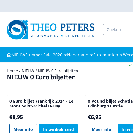
Cookievoorkeuren zijn beschikbaar. Kies instellingen of sta alle coo
Zoeken
NIEUW
Summer Sale 2026
Nederland
Euromunten
Were
Home
/
NIEUW
/
NIEUW 0 Euro biljetten
NIEUW 0 Euro biljetten
0 Euro biljet Frankrijk 2024 - Le
0 Pound biljet Schotl
Mont Saint-Michel D-Day
Edinburgh Castle
Prijs: 8,95
Prijs: 6,95
€8,95
€6,95
Meer info
In winkelmand
Meer info
In w