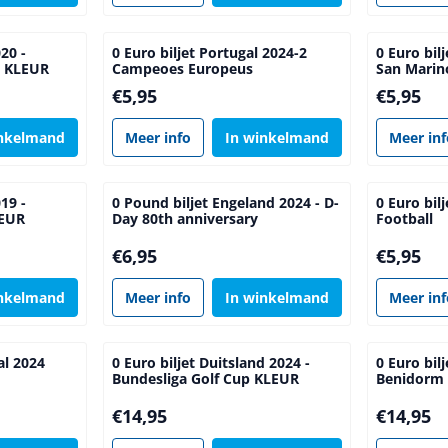
020 -
0 Euro biljet Portugal 2024-2
0 Euro bil
a KLEUR
Campeoes Europeus
San Marin
Prijs: 5,95
Prijs: 5,95
€5,95
€5,95
inkelmand
Meer info
In winkelmand
Meer in
019 -
0 Pound biljet Engeland 2024 - D-
0 Euro bil
LEUR
Day 80th anniversary
Football
Prijs: 6,95
Prijs: 5,95
€6,95
€5,95
inkelmand
Meer info
In winkelmand
Meer in
al 2024
0 Euro biljet Duitsland 2024 -
0 Euro bil
Bundesliga Golf Cup KLEUR
Benidorm
Prijs: 14,95
Prijs: 14,9
€14,95
€14,95