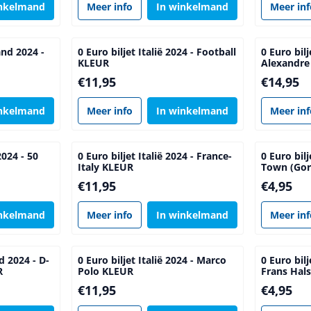
inkelmand
Meer info
In winkelmand
Meer in
and 2024 -
0 Euro biljet Italië 2024 - Football
0 Euro bilj
KLEUR
Alexandr
Prijs: 11,95
Prijs: 14,9
€11,95
€14,95
inkelmand
Meer info
In winkelmand
Meer in
2024 - 50
0 Euro biljet Italië 2024 - France-
0 Euro bil
Italy KLEUR
Town (Gor
Prijs: 11,95
Prijs: 4,95
€11,95
€4,95
inkelmand
Meer info
In winkelmand
Meer in
d 2024 - D-
0 Euro biljet Italië 2024 - Marco
0 Euro bil
R
Polo KLEUR
Frans Hals
Prijs: 11,95
Prijs: 4,95
€11,95
€4,95