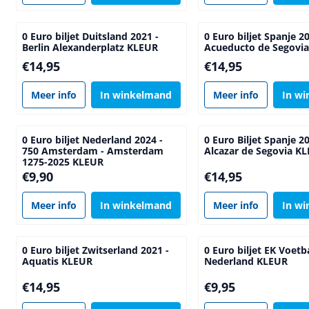
0 Euro biljet Duitsland 2021 -
0 Euro biljet Spanje 2
Berlin Alexanderplatz KLEUR
Acueducto de Segovi
Prijs: 14,95
Prijs: 14,95
€14,95
€14,95
Meer info
In winkelmand
Meer info
In w
0 Euro biljet Nederland 2024 -
0 Euro Biljet Spanje 2
750 Amsterdam - Amsterdam
Alcazar de Segovia K
1275-2025 KLEUR
Prijs: 9,90
Prijs: 14,95
€9,90
€14,95
Meer info
In winkelmand
Meer info
In w
0 Euro biljet Zwitserland 2021 -
0 Euro biljet EK Voetb
Aquatis KLEUR
Nederland KLEUR
Prijs: 14,95
Prijs: 9,95
€14,95
€9,95