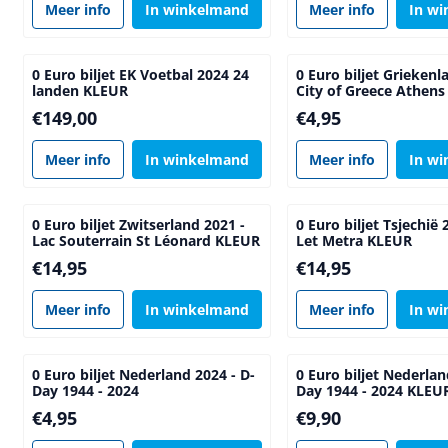
Meer info
In winkelmand
Meer info
In w
0 Euro biljet EK Voetbal 2024 24
0 Euro biljet Griekenl
landen KLEUR
City of Greece Athens
Prijs: 149,00
Prijs: 4,95
€149,00
€4,95
Meer info
In winkelmand
Meer info
In w
0 Euro biljet Zwitserland 2021 -
0 Euro biljet Tsjechië 
Lac Souterrain St Léonard KLEUR
Let Metra KLEUR
Prijs: 14,95
Prijs: 14,95
€14,95
€14,95
Meer info
In winkelmand
Meer info
In w
0 Euro biljet Nederland 2024 - D-
0 Euro biljet Nederlan
Day 1944 - 2024
Day 1944 - 2024 KLEU
Prijs: 4,95
Prijs: 9,90
€4,95
€9,90