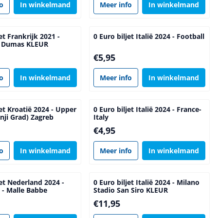
fo
In winkelmand
Meer info
In winkelmand
et Frankrijk 2021 -
0 Euro biljet Italië 2024 - Football
e Dumas KLEUR
5
Prijs: 5,95
€5,95
fo
In winkelmand
Meer info
In winkelmand
jet Kroatië 2024 - Upper
0 Euro biljet Italië 2024 - France-
nji Grad) Zagreb
Italy
Prijs: 4,95
€4,95
fo
In winkelmand
Meer info
In winkelmand
jet Nederland 2024 -
0 Euro biljet Italië 2024 - Milano
 - Malle Babbe
Stadio San Siro KLEUR
Prijs: 11,95
€11,95