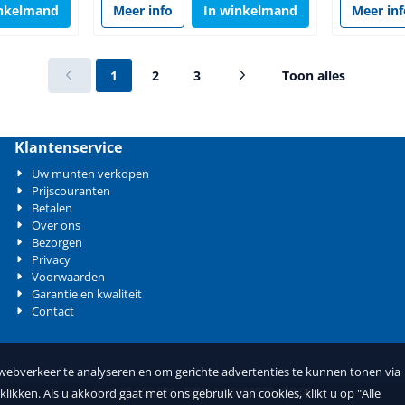
inkelmand
Meer info
In winkelmand
Meer in
1
2
3
Toon alles
Klantenservice
Uw munten verkopen
Prijscouranten
Betalen
Over ons
Bezorgen
Privacy
Voorwaarden
Garantie en kwaliteit
Contact
 webverkeer te analyseren en om gerichte advertenties te kunnen tonen via
KvK: 33.153.675 - BTW: NL802897940.B.01
klikken. Als u akkoord gaat met ons gebruik van cookies, klikt u op "Alle