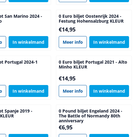
jet San Marino 2024 -
0 Euro biljet Oostenrijk 2024 -
o
Festung Hohensalzburg KLEUR
Prijs: 14,95
€14,95
fo
In winkelmand
Meer info
In winkelmand
jet Portugal 2024-1
0 Euro biljet Portugal 2021 - Alto
Minho KLEUR
Prijs: 14,95
€14,95
fo
In winkelmand
Meer info
In winkelmand
jet Spanje 2019 -
0 Pound biljet Engeland 2024 -
 KLEUR
The Battle of Normandy 80th
anniversary
5
Prijs: 6,95
€6,95