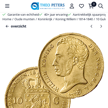
Cookievoorkeuren zijn beschikbaar. Kies instellingen of sta alle coo
0
Garantie van echtheid
40+ jaar ervaring
Aantrekkelijk spaarpro
Home
/
Oude munten
/
Koninkrijk
/
Koning Willem I 1814-1840
/
10 Guld
overzicht