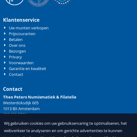
Klantenservice
Uw munten verkopen
Prijscouranten
Betalen
Over ons
Bezorgen
Privacy
Voorwaarden
Garantie en kwaliteit
Contact
Contact
Theo Peters Numismatiek & Filatelie
Westerdoksdijk 605
1013 BX Amsterdam
020 622 2530
info@theopeters.com
Wij gebruiken cookies om uw gebruikservaring te optimaliseren, het
Openingstijden
webverkeer te analyseren en om gerichte advertenties te kunnen
Dinsdag 10.00 – 17.00