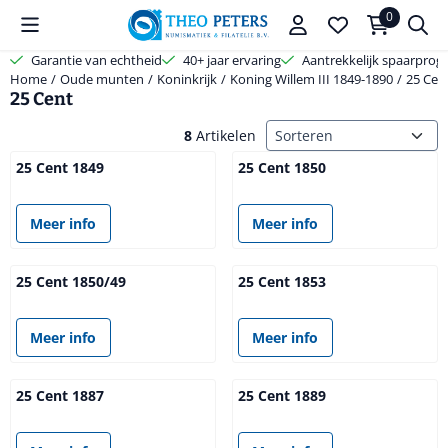
Cookievoorkeuren zijn beschikbaar. Kies instellingen of sta alle coo
0
Garantie van echtheid
40+ jaar ervaring
Aantrekkelijk spaarpro
Home
/
Oude munten
/
Koninkrijk
/
Koning Willem III 1849-1890
/
25 Cen
25 Cent
Sorteermethode
8
Artikelen
25 Cent 1849
25 Cent 1850
Prijs niet zichtbaar
Prijs niet zichtbaar
Meer info
Meer info
25 Cent 1850/49
25 Cent 1853
Prijs niet zichtbaar
Prijs niet zichtbaar
Meer info
Meer info
25 Cent 1887
25 Cent 1889
Prijs niet zichtbaar
Prijs niet zichtbaar