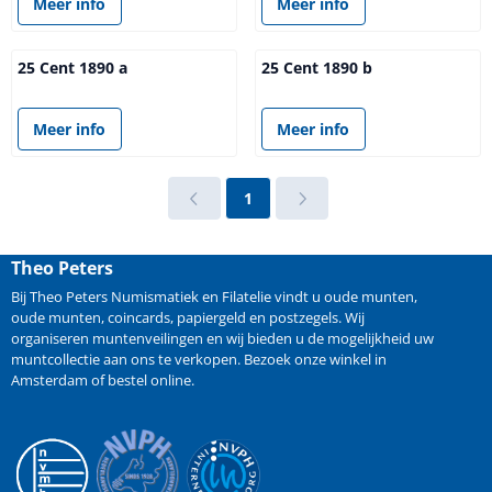
Meer info
Meer info
25 Cent 1890 a
25 Cent 1890 b
Prijs niet zichtbaar
Prijs niet zichtbaar
Meer info
Meer info
1
Theo Peters
Bij Theo Peters Numismatiek en Filatelie vindt u oude
munten
,
oude munten
,
coincards
,
papiergeld
en
postzegels
. Wij
organiseren
muntenveilingen
en wij bieden u de mogelijkheid
uw
muntcollectie aan ons te verkopen
. Bezoek onze winkel in
Amsterdam of bestel online.