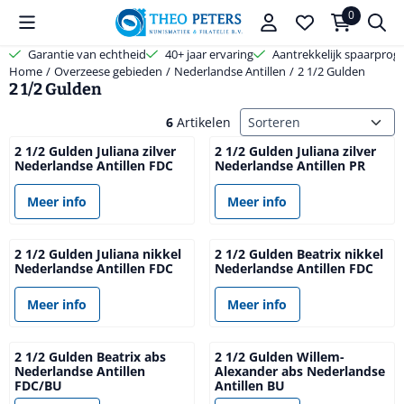
Cookievoorkeuren zijn beschikbaar. Kies instellingen of sta alle coo
0
Garantie van echtheid
40+ jaar ervaring
Aantrekkelijk spaarpro
Home
/
Overzeese gebieden
/
Nederlandse Antillen
/
2 1/2 Gulden
2 1/2 Gulden
Sorteermethode
6
Artikelen
2 1/2 Gulden Juliana zilver
2 1/2 Gulden Juliana zilver
Nederlandse Antillen FDC
Nederlandse Antillen PR
Prijs niet zichtbaar
Prijs niet zichtbaar
Meer info
Meer info
2 1/2 Gulden Juliana nikkel
2 1/2 Gulden Beatrix nikkel
Nederlandse Antillen FDC
Nederlandse Antillen FDC
Prijs niet zichtbaar
Prijs niet zichtbaar
Meer info
Meer info
2 1/2 Gulden Beatrix abs
2 1/2 Gulden Willem-
Nederlandse Antillen
Alexander abs Nederlandse
FDC/BU
Antillen BU
Prijs niet zichtbaar
Prijs niet zichtbaar