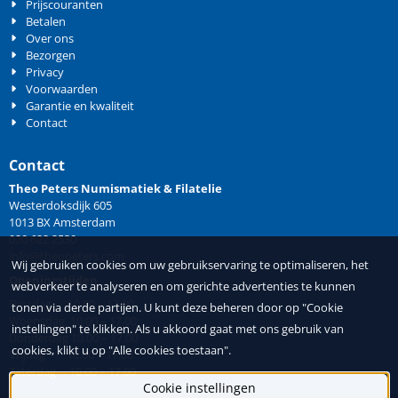
Prijscouranten
Betalen
Over ons
Bezorgen
Privacy
Voorwaarden
Garantie en kwaliteit
Contact
Contact
Theo Peters Numismatiek & Filatelie
Westerdoksdijk 605
1013 BX Amsterdam
020 622 2530
info@theopeters.com
Wij gebruiken cookies om uw gebruikservaring te optimaliseren, het
Openingstijden
webverkeer te analyseren en om gerichte advertenties te kunnen
Dinsdag 10.00 – 17.00
tonen via derde partijen. U kunt deze beheren door op "Cookie
Woensdag 10.00 – 17.00
instellingen" te klikken. Als u akkoord gaat met ons gebruik van
Donderdag 10.00 – 17.00
cookies, klikt u op "Alle cookies toestaan".
Vrijdag 10.00 – 17.00
Zaterdag 10.00 – 17.00
Cookie instellingen