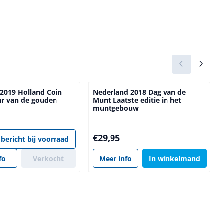
2019 Holland Coin
Nederland 2018 Dag van de
aar van de gouden
Munt Laatste editie in het
muntgebouw
Prijs: 29,95
€29,95
 bericht bij voorraad
fo
Verkocht
Meer info
In winkelmand