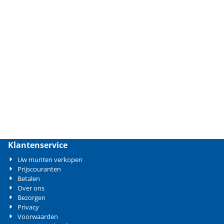
Klantenservice
Uw munten verkopen
Prijscouranten
Betalen
Over ons
Bezorgen
Privacy
Voorwaarden