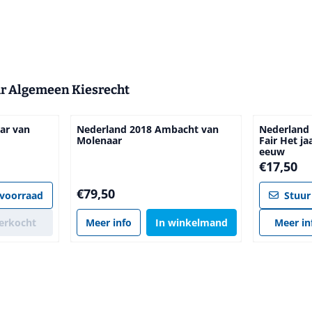
ar Algemeen Kiesrecht
ar van
Nederland 2018 Ambacht van
Nederland 
Molenaar
Fair Het j
eeuw
Prijs: 17,50
€17,50
Prijs: 79,50
€79,50
 voorraad
Stuur
erkocht
Meer info
In winkelmand
Meer in