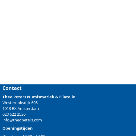
Contact
Theo Peters Numismatiek & Filatelie
Westerdoksdijk 605
1013 BX Amsterdam
020 622 2530
info@theopeters.com
Openingstijden