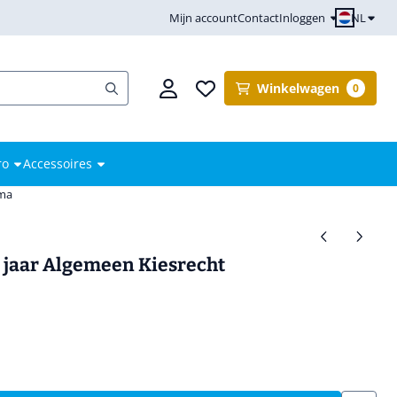
NL
Mijn account
Contact
Inloggen
Winkelwagen
0
ro
Accessoires
mma
 jaar Algemeen Kiesrecht
M