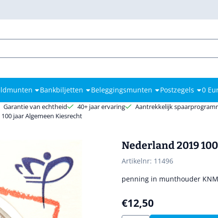
kies toe.
ldmunten
Bankbiljetten
Beleggingsmunten
Postzegels
0 Eu
Garantie van echtheid
40+ jaar ervaring
Aantrekkelijk spaarprogra
 100 jaar Algemeen Kiesrecht
Nederland 2019 100
Artikelnr:
11496
penning in munthouder KN
€
12,50