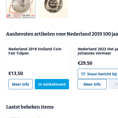
Aanbevolen artikelen voor
Nederland 2019 100 ja
Nederland 2018 Holland Coin
Nederland 2023 Het ja
Fair Tulpen
Johannes Vermeer
Prijs: 29,50
€29,50
Prijs: 13,50
€13,50
Stuur bericht bij
Meer info
In winkelmand
Meer info
V
Laatst bekeken items