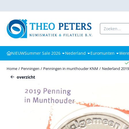
Cookievoorkeuren zijn beschikbaar. Kies instellingen of sta alle coo
Zoeken
NIEUW
Summer Sale 2026
Nederland
Euromunten
Were
Home
/
Penningen
/
Penningen in munthouder KNM
/
Nederland 2019
overzicht