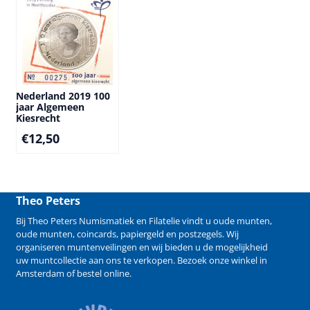
Nederland 2019 100
jaar Algemeen
Kiesrecht
€
12,50
Theo Peters
Bij Theo Peters Numismatiek en Filatelie vindt u oude
munten
,
oude munten
,
coincards
,
papiergeld
en
postzegels
. Wij
organiseren
muntenveilingen
en wij bieden u de mogelijkheid
uw muntcollectie aan ons te verkopen
. Bezoek onze winkel in
Amsterdam of bestel online.