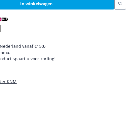
In winkelwagen
 Nederland vanaf €150,-
amma.
oduct spaart u voor korting!
uder KNM