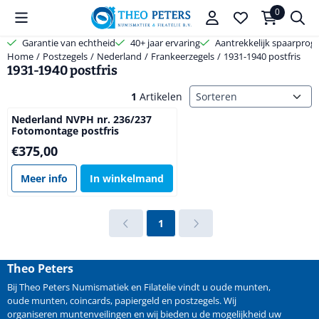
Cookievoorkeuren zijn beschikbaar. Kies instellingen of sta alle coo
0
Garantie van echtheid
40+ jaar ervaring
Aantrekkelijk spaarpro
Home
/
Postzegels
/
Nederland
/
Frankeerzegels
/
1931-1940 postfris
1931-1940 postfris
Sorteermethode
1
Artikelen
Nederland NVPH nr. 236/237
Fotomontage postfris
Prijs: 375,00
€375,00
Meer info
In winkelmand
1
Theo Peters
Bij Theo Peters Numismatiek en Filatelie vindt u oude
munten
,
oude munten
,
coincards
,
papiergeld
en
postzegels
. Wij
organiseren
muntenveilingen
en wij bieden u de mogelijkheid
uw