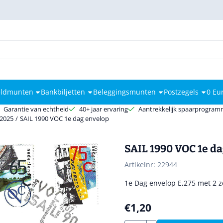
kies toe.
ldmunten
Bankbiljetten
Beleggingsmunten
Postzegels
0 Eu
Garantie van echtheid
40+ jaar ervaring
Aantrekkelijk spaarprogra
 2025
/
SAIL 1990 VOC 1e dag envelop
SAIL 1990 VOC 1e d
Artikelnr:
22944
1e Dag envelop E,275 met 2 z
€
1,20