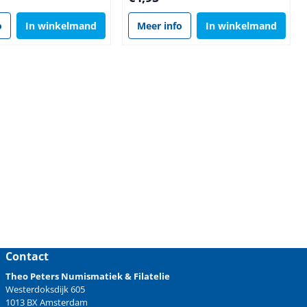
o
In winkelmand
Meer info
In winkelmand
Contact
Theo Peters Numismatiek & Filatelie
Westerdoksdijk 605
1013 BX Amsterdam