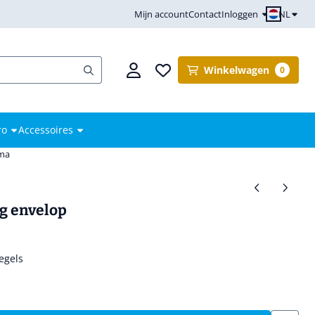
NL
Mijn account
Contact
Inloggen
Winkelwagen
0
ro
Accessoires
mma
ag envelop
egels