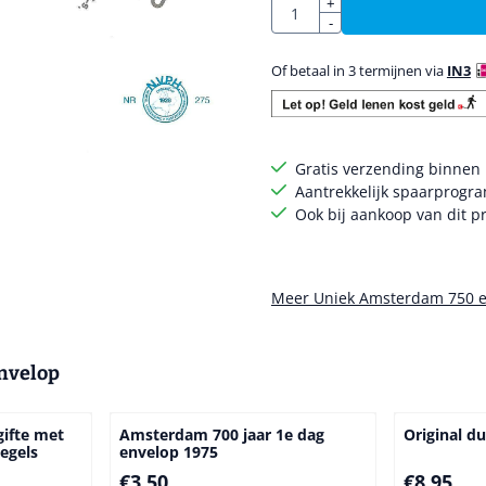
Aantal
+
-
Of betaal in 3 termijnen via
IN3
Gratis verzending binnen
Aantrekkelijk spaarprogr
Ook bij aankoop van dit pr
Meer Uniek Amsterdam 750 e
envelop
gifte met
Amsterdam 700 jaar 1e dag
Original du
zegels
envelop 1975
Prijs: 3,50
Prijs: 8,95
€3,50
€8,95