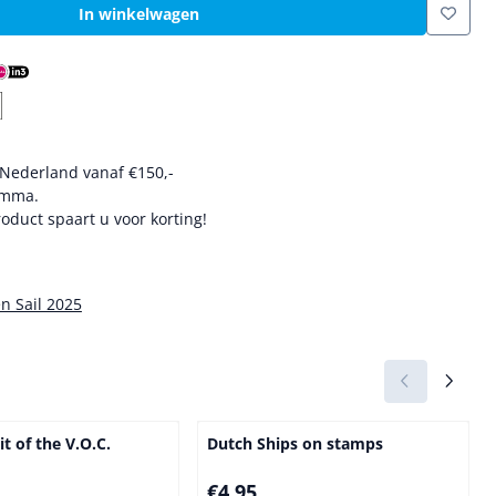
In winkelwagen
 Nederland vanaf €150,-
amma.
oduct spaart u voor korting!
n Sail 2025
it of the V.O.C.
Dutch Ships on stamps
Prijs: 4,95
€4,95