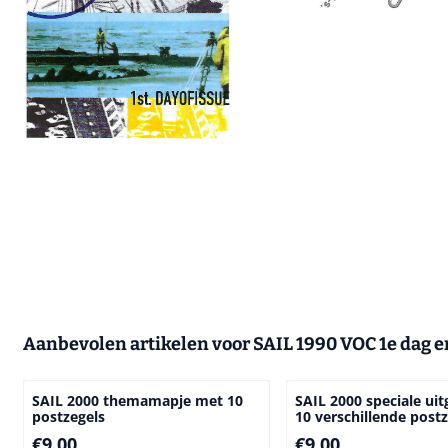
Aanbevolen artikelen voor
SAIL 1990 VOC 1e dag 
SAIL 2000 themamapje met 10
SAIL 2000 speciale uit
postzegels
10 verschillende post
Prijs: 9,00
Prijs: 9,00
€9,00
€9,00