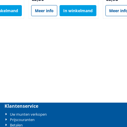
inkelmand
Meer info
In winkelmand
Meer inf
Klantenservice
Uw munten verkopen
Prijscouranten
Betalen