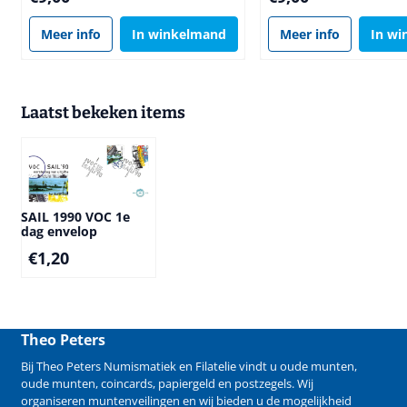
Meer info
In winkelmand
Meer info
In w
Laatst bekeken items
SAIL 1990 VOC 1e
dag envelop
€
1,20
Theo Peters
Bij Theo Peters Numismatiek en Filatelie vindt u oude
munten
,
oude munten
,
coincards
,
papiergeld
en
postzegels
. Wij
organiseren
muntenveilingen
en wij bieden u de mogelijkheid