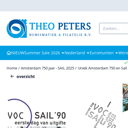
Cookievoorkeuren zijn beschikbaar. Kies instellingen of sta alle coo
Zoeken
NIEUW
Summer Sale 2026
Nederland
Euromunten
Were
Home
/
Amsterdam 750 jaar - SAIL 2025
/
Uniek Amsterdam 750 en Sail
overzicht