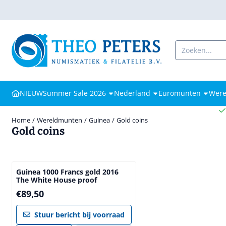
Cookievoorkeuren zijn beschikbaar. Kies instellingen of sta alle coo
Zoeken
NIEUW
Summer Sale 2026
Nederland
Euromunten
Were
Home
/
Wereldmunten
/
Guinea
/
Gold coins
Gold coins
Guinea 1000 Francs gold 2016
The White House proof
Prijs: 89,50
€89,50
Stuur bericht bij voorraad