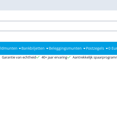
kies toe.
ldmunten
Bankbiljetten
Beleggingsmunten
Postzegels
0 Eu
Garantie van echtheid
40+ jaar ervaring
Aantrekkelijk spaarprogra