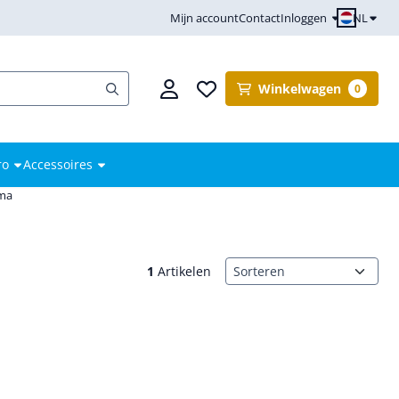
NL
Mijn account
Contact
Inloggen
Winkelwagen
0
ro
Accessoires
mma
Sorteermethode
1
Artikelen