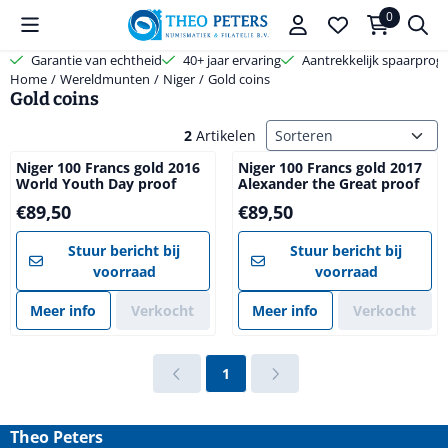
Cookievoorkeuren zijn beschikbaar. Kies instellingen of sta alle coo
0
Garantie van echtheid
40+ jaar ervaring
Aantrekkelijk spaarpro
Home
/
Wereldmunten
/
Niger
/
Gold coins
Gold coins
Sorteermethode
2
Artikelen
Niger 100 Francs gold 2016
Niger 100 Francs gold 2017
World Youth Day proof
Alexander the Great proof
Prijs: 89,50
Prijs: 89,50
€89,50
€89,50
Stuur bericht bij
Stuur bericht bij
voorraad
voorraad
Meer info
Verkocht
Meer info
Verkocht
1
Theo Peters