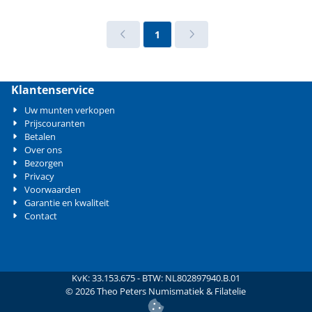
1
Klantenservice
Uw munten verkopen
Prijscouranten
Betalen
Over ons
Bezorgen
Privacy
Voorwaarden
Garantie en kwaliteit
Contact
KvK: 33.153.675 - BTW: NL802897940.B.01
©
2026
Theo Peters Numismatiek & Filatelie