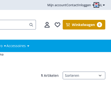
NL
Mijn account
Contact
Inloggen
Winkelwagen
0
ro
Accessoires
mma
Sorteermethode
1
Artikelen