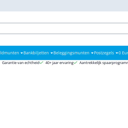
kies toe.
ldmunten
Bankbiljetten
Beleggingsmunten
Postzegels
0 Eu
Garantie van echtheid
40+ jaar ervaring
Aantrekkelijk spaarprogra