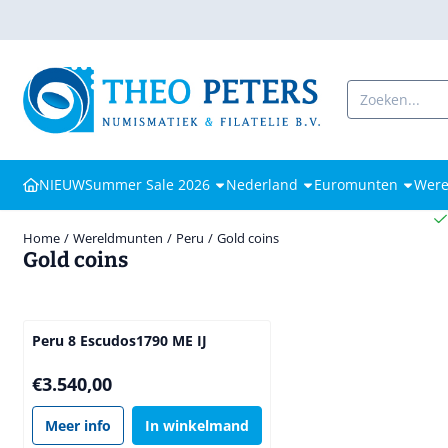
Cookievoorkeuren zijn beschikbaar. Kies instellingen of sta alle coo
Zoeken
NIEUW
Summer Sale 2026
Nederland
Euromunten
Were
Home
/
Wereldmunten
/
Peru
/
Gold coins
Gold coins
Peru 8 Escudos1790 ME IJ
Prijs: 3 540,00
€3.540,00
Meer info
In winkelmand